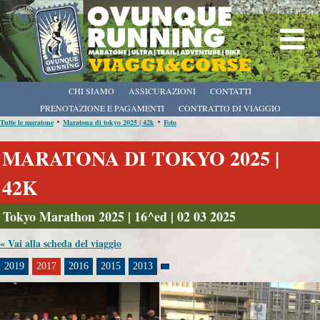
CHI SIAMO
ASSICURAZIONI
CONTATTI
PRENOTAZIONE E PAGAMENTI
CONTRATTO DI VIAGGIO
•
•
Tutte le maratone
Maratona di tokyo 2025 | 42k
Foto
MARATONA DI TOKYO 2025 |
42K
Tokyo Marathon 2025 | 16^ed | 02 03 2025
« Vai alla scheda del viaggio
2019
2017
2016
2015
2013