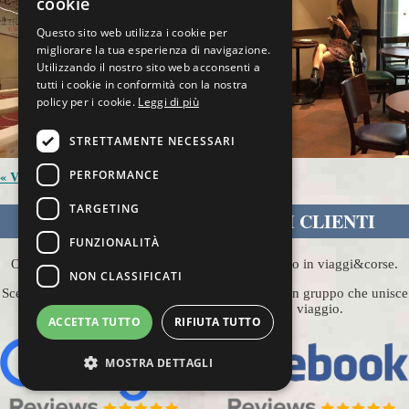
cookie
Questo sito web utilizza i cookie per
migliorare la tua esperienza di navigazione.
Utilizzando il nostro sito web acconsenti a
tutti i cookie in conformità con la nostra
policy per i cookie.
Leggi di più
STRETTAMENTE NECESSARI
PERFORMANCE
« Vai alla scheda del viaggio
TARGETING
COSA NE PENSANO I NOSTRI CLIENTI
FUNZIONALITÀ
Ovunque Running è un tour operator specializzato in viaggi&corse.
NON CLASSIFICATI
Scegliere Ovunque Running significa far parte di un gruppo che unisce
passione per la corsa all'emozione di un viaggio.
ACCETTA TUTTO
RIFIUTA TUTTO
MOSTRA DETTAGLI