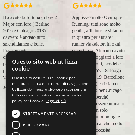
Apprezzo molto Ovunque
Organizzazione perfetta,
Running: tutti sono molto
accompagnatori super
gentili, affettuosi e si fanno
(Massimo e Anna). Prima
in quattro per aiutare i
esperienza con voi molto
runner viaggiatori in ogni
positiva! Alla prossima e
circostanza. Abbiamo avuto
grazie!
modo di appoggiarci a loro
Questo sito web utilizza
Lara Buranti
in più occasioni, per delle
cookie
maratone (NYC18, Praga
19, Valencia 19, Barcellona
Questo sito web utilizza i cookie per
migliorare la tua esperienza di navigazione.
21, NYC 22) e ci siamo
Utilizzando il nostro sito web acconsenti a
affidati a loro per Chicago
tutti i cookie in conformità con la nostra
23 (ottobre) perché
policy per i cookie.
Leggi di più
sappiamo di essere in mano
a persone non solo
STRETTAMENTE NECESSARI
competenti sul running, e
sulle città, ma anche molto
PERFORMANCE
attente alle necessità