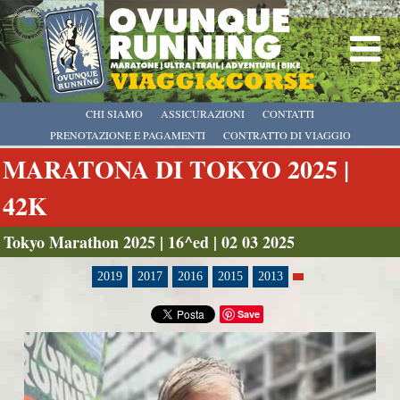
CHI SIAMO
ASSICURAZIONI
CONTATTI
PRENOTAZIONE E PAGAMENTI
CONTRATTO DI VIAGGIO
MARATONA DI TOKYO 2025 |
42K
Tokyo Marathon 2025 | 16^ed | 02 03 2025
2019
2017
2016
2015
2013
Save