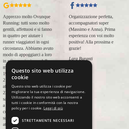
Apprezzo molto Ovunque
Organizzazione perfetta,
Running: tutti sono molto
accompagnatori super
gentili, affettuosi e si fanno
(Massimo e Anna). Prima
in quattro per aiutare i
esperienza con voi molto
runner viaggiatori in ogni
positiva! Alla prossima e
circostanza. Abbiamo avuto
grazie!
modo di appoggiarci a loro
Lara Buranti
in più occasioni, per delle
maratone (NYC18, Praga
Questo sito web utilizza
19, Valencia 19, Barcellona
cookie
21, NYC 22) e ci siamo
Questo sito web utilizza i cookie per
affidati a loro per Chicago
migliorare la tua esperienza di navigazione.
23 (ottobre) perché
Utilizzando il nostro sito web acconsenti a
sappiamo di essere in mano
tutti i cookie in conformità con la nostra
a persone non solo
policy per i cookie.
Leggi di più
competenti sul running, e
sulle città, ma anche molto
STRETTAMENTE NECESSARI
attente alle necessità