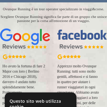
Ovunque Running è un tour operator specializzato in viaggi&corse.
Scegliere Ovunque Running significa far parte di un gruppo che unisce
passione per la corsa all'emozione di un viaggio.
Apprezzo molto Ovunque
Organizzazione perfetta,
Running: tutti sono molto
accompagnatori super
gentili, affettuosi e si fanno
(Massimo e Anna). Prima
in quattro per aiutare i
esperienza con voi molto
runner viaggiatori in ogni
positiva! Alla prossima e
circostanza. Abbiamo avuto
grazie!
modo di appoggiarci a loro
Questo sito web utilizza
Lara Buranti
in più occasioni, per delle
cookie