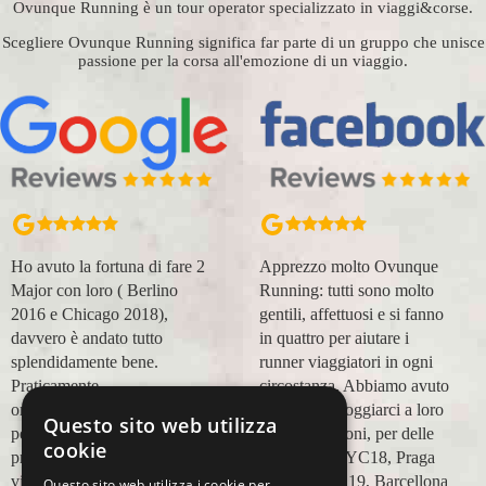
Ovunque Running è un tour operator specializzato in viaggi&corse.
Scegliere Ovunque Running significa far parte di un gruppo che unisce
passione per la corsa all'emozione di un viaggio.
Ho avuto la fortuna di fare 2
Apprezzo molto Ovunque
Major con loro ( Berlino
Running: tutti sono molto
2016 e Chicago 2018),
gentili, affettuosi e si fanno
davvero è andato tutto
in quattro per aiutare i
splendidamente bene.
runner viaggiatori in ogni
Praticamente
circostanza. Abbiamo avuto
organizzazione
modo di appoggiarci a loro
Questo sito web utilizza
perfetta,dalla
in più occasioni, per delle
cookie
prenotazione,mesi prima,al
maratone (NYC18, Praga
viaggio.
19, Valencia 19, Barcellona
Questo sito web utilizza i cookie per