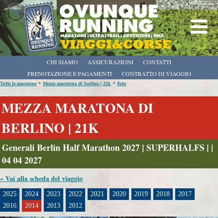
CHI SIAMO
ASSICURAZIONI
CONTATTI
PRENOTAZIONE E PAGAMENTI
CONTRATTO DI VIAGGIO
•
•
Tutte le maratone
Mezza maratona di berlino | 21k
Foto
MEZZA MARATONA DI
BERLINO | 21K
Generali Berlin Half Marathon 2027 | SUPERHALFS | |
04 04 2027
« Vai alla scheda del viaggio
2025
2024
2023
2022
2021
2020
2019
2018
2017
2016
2014
2013
2012