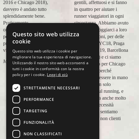
2016 e Chicago 2018),
gentili, affettuosi e si fanno
davvero è andato tutto
in quattro per aiutare i
splendidamente bene.
runner viaggiatori in ogni
Praticamente
circostanza. Abbiamo avuto
organizzazione
modo di appoggiarci a loro
Questo sito web utilizza
perfetta,dalla
in più occasioni, per delle
cookie
prenotazione,mesi prima,al
maratone (NYC18, Praga
viaggio.
19, Valencia 19, Barcellona
Questo sito web utilizza i cookie per
migliorare la tua esperienza di navigazione.
21, NYC 22) e ci siamo
Marco Ceseri
Utilizzando il nostro sito web acconsenti a
affidati a loro per Chicago
tutti i cookie in conformità con la nostra
23 (ottobre) perché
policy per i cookie.
Leggi di più
sappiamo di essere in mano
a persone non solo
STRETTAMENTE NECESSARI
competenti sul running, e
sulle città, ma anche molto
PERFORMANCE
attente alle necessità
TARGETING
personali. Ci sentiamo
ospiti, amici, non clienti
FUNZIONALITÀ
Paolo Pugni
NON CLASSIFICATI