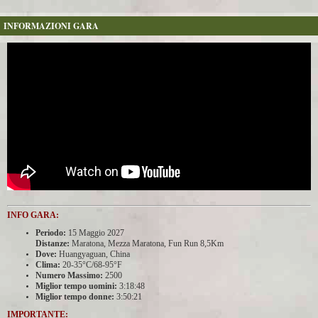
INFORMAZIONI GARA
INFO GARA:
Periodo:
15 Maggio 2027
Distanze:
Maratona, Mezza Maratona, Fun Run 8,5Km
Dove:
Huangyaguan, China
Clima:
20-35°C/68-95°F
Numero Massimo:
2500
Miglior tempo uomini:
3:18:48
Miglior tempo donne:
3:50:21
IMPORTANTE: