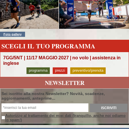
Foto gallery
SCEGLI IL TUO PROGRAMMA
7GG/5NT | 11/17 MAGGIO 2027 | no volo | assistenza in
inglese
programma
prezzi
preventivo/prenota
NEWSLETTER
Sei iscritto alla nostra Newsletter? Novità, scadenze,
aggiornamenti, anteprime...
Autorizzo al trattamento dei miei dati
(tranquillo, anche noi odiamo
lo spam!)