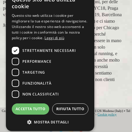
perfetta,dalla
in più occasioni, per delle
cookie
prenotazione,mesi prima,al
maratone (NYC18, Praga
viaggio.
19, Valencia 19, Barcellona
Questo sito web utilizza i cookie per
21, NYC 22) e ci siamo
migliorare la tua esperienza di navigazione.
Marco Ceseri
Utilizzando il nostro sito web acconsenti a
affidati a loro per Chicago
tutti i cookie in conformità con la nostra
23 (ottobre) perché
policy per i cookie.
Leggi di più
sappiamo di essere in mano
a persone non solo
STRETTAMENTE NECESSARI
competenti sul running, e
sulle città, ma anche molto
PERFORMANCE
attente alle necessità
TARGETING
personali. Ci sentiamo
ospiti, amici, non clienti
FUNZIONALITÀ
Paolo Pugni
NON CLASSIFICATI
ACCETTA TUTTO
RIFIUTA TUTTO
Copyright 2012 Ovunque Running s.r.l • Strada delle Fornaci 20 • 41126 Modena (Italy) • Tel
+39 059 219566 • T.O.U.R.S MEMBER • IATA • FIAVET -
Cookie policy
Globe - Web Agency Modena
MOSTRA DETTAGLI