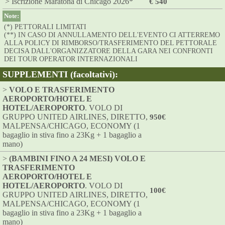
> Iscrizione Maratona di Chicago 2026*
€ 540
Note:
(*) PETTORALI LIMITATI
(**) IN CASO DI ANNULLAMENTO DELL'EVENTO CI ATTERREMO
ALLA POLICY DI RIMBORSO/TRASFERIMENTO DEL PETTORALE
DECISA DALL'ORGANIZZATORE DELLA GARA NEI CONFRONTI
DEI TOUR OPERATOR INTERNAZIONALI
SUPPLEMENTI (facoltativi):
>
VOLO E TRASFERIMENTO
AEROPORTO/HOTEL E
HOTEL/AEROPORTO
. VOLO DI
GRUPPO UNITED AIRLINES, DIRETTO,
950€
MALPENSA/CHICAGO, ECONOMY (1
bagaglio in stiva fino a 23Kg + 1 bagaglio a
mano)
>
(BAMBINI FINO A 24 MESI) VOLO E
TRASFERIMENTO
AEROPORTO/HOTEL E
HOTEL/AEROPORTO
. VOLO DI
100€
GRUPPO UNITED AIRLINES, DIRETTO,
MALPENSA/CHICAGO, ECONOMY (1
bagaglio in stiva fino a 23Kg + 1 bagaglio a
mano)