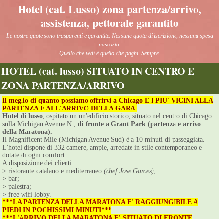
Hotel (cat. Lusso) zona partenza/arrivo,
assistenza, pettorale garantito
Le nostre quote sono trasparenti e garantite. Nessuna quota di iscrizione, nessuna spesa
nascosta.
Quello che vedi è quello che paghi. Sempre.
HOTEL (cat. lusso) SITUATO IN CENTRO E
ZONA PARTENZA/ARRIVO
Il meglio di quanto possiamo offrirvi a Chicago E I PIU' VICINI ALLA
PARTENZA E ALL'ARRIVO DELLA GARA.
Hotel di lusso
, ospitato un un'edificio storico, situato nel centro di Chicago
sulla Michigan Avenue N.,
di fronte a Grant Park (partenza e arrivo
della Maratona).
Il Magnificent Mile (Michigan Avenue Sud) è a 10 minuti di passeggiata.
L'hotel dispone di 332 camere, ampie, arredate in stile contemporaneo e
dotate di ogni comfort.
A disposizione dei clienti:
> ristorante catalano e mediterraneo
(chef Jose Garces)
;
> bar;
> palestra;
> free wifi lobby.
***LA PARTENZA DELLA MARATONA E' RAGGIUNGIBILE A
PIEDI IN POCHISSIMI MINUTI***
***L'ARRIVO DELLA MARATONA E' SITUATO DI FRONTE