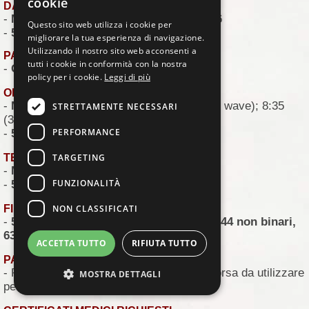
cookie
DATA:
-
MARATONA
: Domenica, 11 ottobre 2026
Questo sito web utilizza i cookie per
-
5K
: Sabato 10, ottobre 2026
migliorare la tua esperienza di navigazione.
Utilizzando il nostro sito web acconsenti a
PARTENZA E ARRIVO
tutti i cookie in conformità con la nostra
-
Grant Park
, Chicago
policy per i cookie.
Leggi di più
ORARIO DI PARTENZA
-
MARATONA
: 07:35 (1^ wave); 08:00 (2^ wave); 8:35
STRETTAMENTE NECESSARI
(3^wave)
PERFORMANCE
-
5K
: 07:30
TARGETING
TEMPO LIMITE
-
MARATONA
: 6 ore e 30 minuti
FUNZIONALITÀ
-
5K
: 1 ora e 30 minuti
NON CLASSIFICATI
FINISHER 2025
-
54.326 (29.552 uomini, 24.567 donne, 144 non binari,
63 non dichiarato)
ACCETTA TUTTO
RIFIUTA TUTTO
PACCO GARA
- Pettorale; Chip;
Maglia tecnica Nike
; Borsa da utilizzare
MOSTRA DETTAGLI
per deposito bagagli