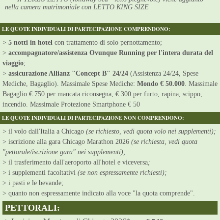
nella camera matrimoniale con LETTO KING SIZE
LE QUOTE INDIVIDUALI DI PARTECIPAZIONE COMPRENDONO:
>
5 notti in hotel
con trattamento di solo pernottamento;
>
accompagnatore/assistenza Ovunque Running per l'intera durata del
viaggio
;
>
assicurazione Allianz "Concept B" 24/24
(Assistenza 24/24, Spese
Mediche, Bagaglio). Massimale Spese Mediche:
Mondo € 50.000
. Massimale
Bagaglio € 750 per mancata riconsegna, € 300 per furto, rapina, scippo,
incendio. Massimale Protezione Smartphone € 50
LE QUOTE INDIVIDUALI DI PARTECIPAZIONE NON COMPRENDONO:
> il volo dall'Italia a Chicago
(se richiesto, vedi quota volo nei supplementi);
> iscrizione alla gara Chicago Marathon 2026
(se richiesta, vedi quota
"pettorale/iscrizione gara" nei supplementi);
> il trasferimento dall'aeroporto all'hotel e viceversa
;
> i supplementi facoltativi
(se non espressamente richiesti);
> i pasti e le bevande;
> quanto non espressamente indicato alla voce "la quota comprende".
PETTORALI: