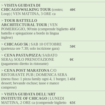
>
VISITA GUIDATA DI
CHICAGO/WALKING TOUR
(centro;
40€
Loop) | VEN MATTINA, 3 ORE ca
>
TOUR BATTELLO
ARCHITECTURAL TOUR
| VEN
POMERIGGIO, 90'min (comprende biglietto
45€
battello e spiegazione a bordo in lingua
inglese)
>
CHICAGO 5K
| SAB 10 OTTOBRE
50€
(partenza ore 7.30; solo iscrizione gara)
>
CENA PASTA/PIZZA
| SABATO
SERA); SOLO PRENOTAZIONE
0€
(pagamento diretto in ristorante)
>
CENA POST MARATONA
C/O
RISTORANTE PUB | DOMENICA SERA
(menu fisso: 1 pizza family ogni 4, 1 burger, 1
45€
dessert; bevande escluse; tasse e mance
comprese)
>
VISITA GUIDATA DELL'ART
INSTITUTE OF CHICAGO
| LUNEDI
MATTINA, 2 ORE ca (comprende biglietto
65€