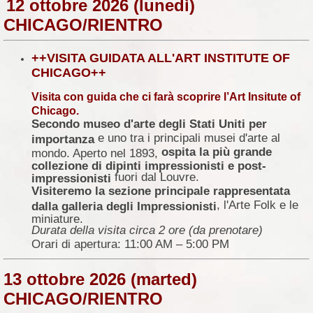
12 ottobre 2026 (lunedì)
CHICAGO/RIENTRO
++VISITA GUIDATA ALL'ART INSTITUTE OF
CHICAGO++
Visita con guida che ci farà scoprire l’Art Insitute of
Chicago.
Secondo museo d'arte degli Stati Uniti per
e uno tra i principali musei d'arte al
importanza
ospita la più grande
mondo. Aperto nel 1893,
collezione di dipinti impressionisti e post-
fuori dal Louvre.
impressionisti
Visiteremo la sezione principale rappresentata
, l'Arte Folk e le
dalla galleria degli Impressionisti
miniature.
Durata della visita circa 2 ore (da prenotare)
Orari di apertura: 11:00 AM – 5:00 PM
13 ottobre 2026 (marted)
CHICAGO/RIENTRO