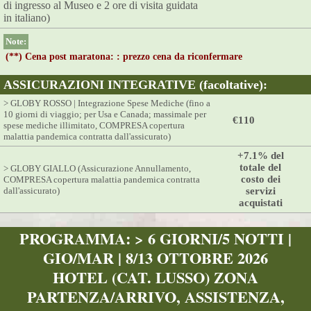
di ingresso al Museo e 2 ore di visita guidata
in italiano)
Note:
(**) Cena post maratona: : prezzo cena da riconfermare
ASSICURAZIONI INTEGRATIVE (facoltative):
> GLOBY ROSSO | Integrazione Spese Mediche (fino a
10 giorni di viaggio; per Usa e Canada; massimale per
€110
spese mediche illimitato, COMPRESA copertura
malattia pandemica contratta dall'assicurato)
+7.1% del
totale del
> GLOBY GIALLO (Assicurazione Annullamento,
costo dei
COMPRESA copertura malattia pandemica contratta
dall'assicurato)
servizi
acquistati
PROGRAMMA: > 6 GIORNI/5 NOTTI |
GIO/MAR | 8/13 OTTOBRE 2026
HOTEL (CAT. LUSSO) ZONA
PARTENZA/ARRIVO, ASSISTENZA,