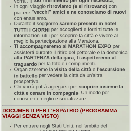
tuo riferimento per ogni necessità
vorrai, il
.
In ogni viaggio
ritroviamo (e si ritrovano)
con
"vecchi" amici e ne conosciamo di nuovi
piacere
con entusiamo.
Durante il soggiorno
saremo presenti in hotel
per accoglierti e fornirti tutte le
TUTTI I GIORNI
informazioni utili per scoprire la città e vivere al
meglio la partecipazione alla Maratona.
Ti accompagneremo al MARATHON EXPO
per
assisterti durante il ritiro del pettorale e la domenica
alla PARTENZA della gara
ti aspetteremo al
,
per la foto e i complimenti.
traguardo
Organizzeremo la
visita della città
e
l'escursione
per vedere la città da un'altra
in battello
prospettiva.
Chi vorrà potrà agregarsi per
scoprire insieme la
. Un modo per
città e cenare in compagnia
conoscerci meglio e socializzare.
DOCUMENTI PER L'ESPATRIO (PROGRAMMA
VIAGGI SENZA VISTO)
Per entrare negli Stati Uniti, nell'ambito del