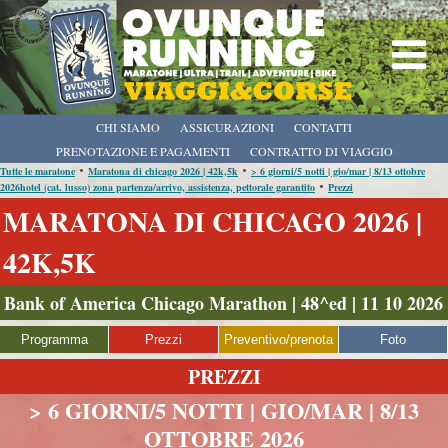
CHI SIAMO
ASSICURAZIONI
CONTATTI
PRENOTAZIONE E PAGAMENTI
CONTRATTO DI VIAGGIO
•
•
Tutte le maratone
Maratona di chicago 2026 | 42k,5k
> 6 giorni/5 notti | gio/mar | 8/13 ottobre
•
2026hotel (cat. lusso) zona partenza/arrivo, assistenza, pettorale garantito
Prezzi
MARATONA DI CHICAGO 2026 |
42K,5K
Bank of America Chicago Marathon | 48^ed | 11 10 2026
Programma
Prezzi
Preventivo/prenota
Foto
PREZZI
> 6 GIORNI/5 NOTTI | GIO/MAR | 8/13
OTTOBRE 2026