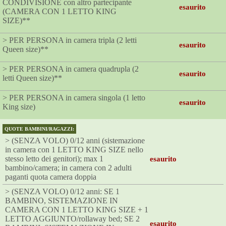
CONDIVISIONE con altro partecipante
esaurito
(CAMERA CON 1 LETTO KING
SIZE)**
> PER PERSONA in camera tripla (2 letti
esaurito
Queen size)**
> PER PERSONA in camera quadrupla (2
esaurito
letti Queen size)**
> PER PERSONA in camera singola (1 letto
esaurito
King size)
QUOTE BAMBINI/RAGAZZI:
> (SENZA VOLO) 0/12 anni (sistemazione
in camera con 1 LETTO KING SIZE nello
stesso letto dei genitori); max 1
esaurito
bambino/camera; in camera con 2 adulti
paganti quota camera doppia
> (SENZA VOLO) 0/12 anni: SE 1
BAMBINO, SISTEMAZIONE IN
CAMERA CON 1 LETTO KING SIZE + 1
LETTO AGGIUNTO/rollaway bed; SE 2
esaurito