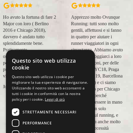
Apprezzo molto Ovunque
Organizzazione perfetta,
Running: tutti sono molto
accompagnatori super
gentili, affettuosi e si fanno
(Massimo e Anna). Prima
in quattro per aiutare i
esperienza con voi molto
runner viaggiatori in ogni
positiva! Alla prossima e
circostanza. Abbiamo avuto
grazie!
modo di appoggiarci a loro
Questo sito web utilizza
Lara Buranti
in più occasioni, per delle
cookie
maratone (NYC18, Praga
19, Valencia 19, Barcellona
Questo sito web utilizza i cookie per
migliorare la tua esperienza di navigazione.
21, NYC 22) e ci siamo
Utilizzando il nostro sito web acconsenti a
affidati a loro per Chicago
tutti i cookie in conformità con la nostra
23 (ottobre) perché
policy per i cookie.
Leggi di più
sappiamo di essere in mano
a persone non solo
STRETTAMENTE NECESSARI
competenti sul running, e
sulle città, ma anche molto
PERFORMANCE
attente alle necessità