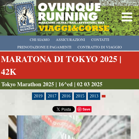
CHI SIAMO
ASSICURAZIONI
CONTATTI
PRENOTAZIONE E PAGAMENTI
CONTRATTO DI VIAGGIO
MARATONA DI TOKYO 2025 |
42K
Tokyo Marathon 2025 | 16^ed | 02 03 2025
2019
2017
2016
2015
2013
Save