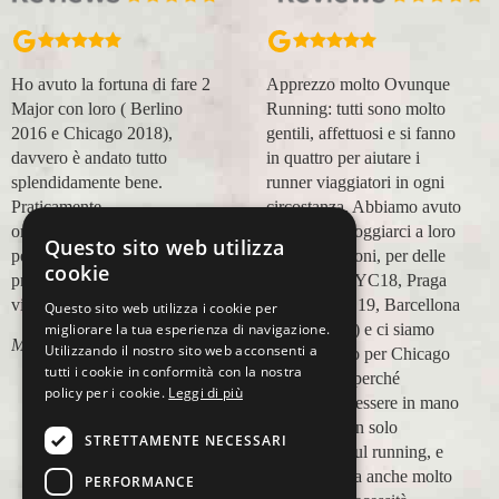
Ho avuto la fortuna di fare 2
Apprezzo molto Ovunque
Major con loro ( Berlino
Running: tutti sono molto
2016 e Chicago 2018),
gentili, affettuosi e si fanno
davvero è andato tutto
in quattro per aiutare i
splendidamente bene.
runner viaggiatori in ogni
Praticamente
circostanza. Abbiamo avuto
organizzazione
modo di appoggiarci a loro
Questo sito web utilizza
perfetta,dalla
in più occasioni, per delle
cookie
prenotazione,mesi prima,al
maratone (NYC18, Praga
viaggio.
19, Valencia 19, Barcellona
Questo sito web utilizza i cookie per
21, NYC 22) e ci siamo
migliorare la tua esperienza di navigazione.
Marco Ceseri
Utilizzando il nostro sito web acconsenti a
affidati a loro per Chicago
tutti i cookie in conformità con la nostra
23 (ottobre) perché
policy per i cookie.
Leggi di più
sappiamo di essere in mano
a persone non solo
STRETTAMENTE NECESSARI
competenti sul running, e
sulle città, ma anche molto
PERFORMANCE