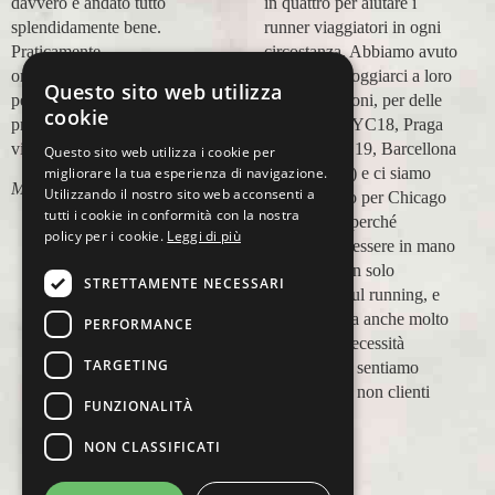
davvero è andato tutto
in quattro per aiutare i
splendidamente bene.
runner viaggiatori in ogni
Praticamente
circostanza. Abbiamo avuto
organizzazione
modo di appoggiarci a loro
Questo sito web utilizza
perfetta,dalla
in più occasioni, per delle
cookie
prenotazione,mesi prima,al
maratone (NYC18, Praga
viaggio.
19, Valencia 19, Barcellona
Questo sito web utilizza i cookie per
21, NYC 22) e ci siamo
migliorare la tua esperienza di navigazione.
Marco Ceseri
Utilizzando il nostro sito web acconsenti a
affidati a loro per Chicago
tutti i cookie in conformità con la nostra
23 (ottobre) perché
policy per i cookie.
Leggi di più
sappiamo di essere in mano
a persone non solo
STRETTAMENTE NECESSARI
competenti sul running, e
sulle città, ma anche molto
PERFORMANCE
attente alle necessità
TARGETING
personali. Ci sentiamo
ospiti, amici, non clienti
FUNZIONALITÀ
Paolo Pugni
NON CLASSIFICATI