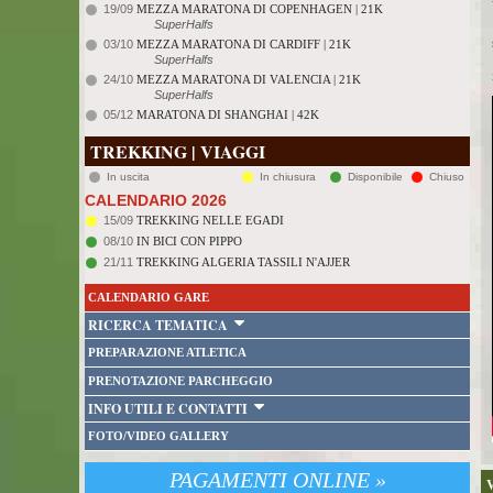
19/09
MEZZA MARATONA DI COPENHAGEN | 21K
SuperHalfs
03/10
MEZZA MARATONA DI CARDIFF | 21K
SuperHalfs
24/10
MEZZA MARATONA DI VALENCIA | 21K
SuperHalfs
05/12
MARATONA DI SHANGHAI | 42K
TREKKING | VIAGGI
In uscita
In chiusura
Disponibile
Chiuso
CALENDARIO 2026
15/09
TREKKING NELLE EGADI
08/10
IN BICI CON PIPPO
21/11
TREKKING ALGERIA TASSILI N'AJJER
CALENDARIO GARE
RICERCA TEMATICA
PREPARAZIONE ATLETICA
PRENOTAZIONE PARCHEGGIO
INFO UTILI E CONTATTI
FOTO/VIDEO GALLERY
PAGAMENTI ONLINE »