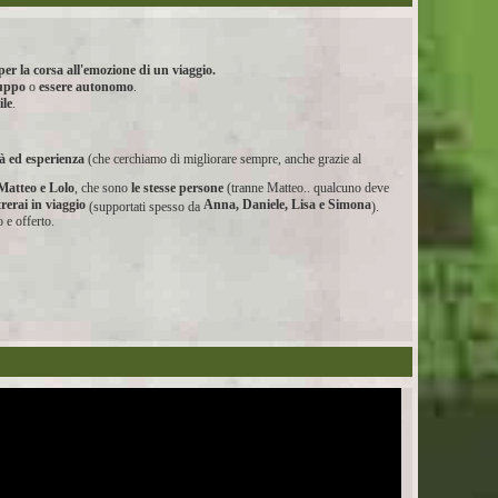
per la corsa all'emozione di un viaggio.
ruppo
o
essere autonomo
.
ile
.
tà ed esperienza
(che cerchiamo di migliorare sempre, anche grazie al
Matteo e Lolo
, che sono
le stesse persone
(tranne Matteo.. qualcuno deve
rerai in viaggio
Anna, Daniele, Lisa e Simona
(supportati spesso da
).
 e offerto.