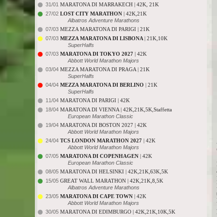
31/01
MARATONA DI MARRAKECH | 42K, 21K
27/02
LOST CITY MARATHON
| 42K,21K
Albatros Adventure Marathons
07/03
MEZZA MARATONA DI PARIGI | 21K
07/03
MEZZA MARATONA DI LISBONA
| 21K,10K
SuperHalfs
07/03
MARATONA DI TOKYO 2027
| 42K
Abbott World Marathon Majors
03/04
MEZZA MARATONA DI PRAGA | 21K
SuperHalfs
04/04
MEZZA MARATONA DI BERLINO
| 21K
SuperHalfs
11/04
MARATONA DI PARIGI | 42K
18/04
MARATONA DI VIENNA | 42K,21K,5K,Staffetta
European Marathon Classic
19/04
MARATONA DI BOSTON 2027 | 42K
Abbott World Marathon Majors
24/04
TCS LONDON MARATHON 2027
| 42K
Abbott World Marathon Majors
07/05
MARATONA DI COPENHAGEN
| 42K
European Marathon Classic
08/05
MARATONA DI HELSINKI | 42K,21K,63K,5K
15/05
GREAT WALL MARATHON | 42K,21K,8,5K
Albatros Adventure Marathons
23/05
MARATONA DI CAPE TOWN
| 42K
Abbott World Marathon Majors
30/05
MARATONA DI EDIMBURGO | 42K,21K,10K,5K