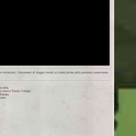
e variazioni. I documenti di viaggio inviati ai clienti prima della partenza conterranno
a città.
o storico Trinity College.
’Europa.
treet.