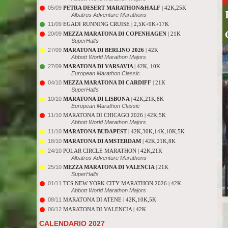
05/09
PETRA DESERT MARATHON&HALF
| 42K,25K
Albatros Adventure Marathons
11/09
EGADI RUNNING CRUISE | 2,5K+9K+17K
20/09
MEZZA MARATONA DI COPENHAGEN
| 21K
SuperHalfs
27/09
MARATONA DI BERLINO 2026
| 42K
Abbott World Marathon Majors
27/09
MARATONA DI VARSAVIA
| 42K, 10K
European Marathon Classic
04/10
MEZZA MARATONA DI CARDIFF
| 21K
SuperHalfs
10/10
MARATONA DI LISBONA
| 42K,21K,8K
European Marathon Classic
11/10
MARATONA DI CHICAGO 2026 | 42K,5K
Abbott World Marathon Majors
11/10
MARATONA BUDAPEST
| 42K,30K,14K,10K,5K
18/10
MARATONA DI AMSTERDAM
| 42K,21K,8K
24/10
POLAR CIRCLE MARATHON | 42K,21K
Albatros Adventure Marathons
25/10
MEZZA MARATONA DI VALENCIA
| 21K
SuperHalfs
01/11
TCS NEW YORK CITY MARATHON 2026 | 42K
Abbott World Marathon Majors
08/11
MARATONA DI ATENE | 42K,10K,5K
06/12
MARATONA DI VALENCIA | 42K
CALENDARIO 2027