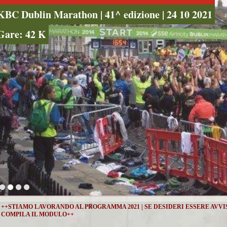
KBC Dublin Marathon | 41^ edizione | 24 10 2021
Gare: 42 K
++STIAMO LAVORANDO AL PROGRAMMA 2021 | SE DESIDERI ESSERE AVV
COMPILA IL MODULO++