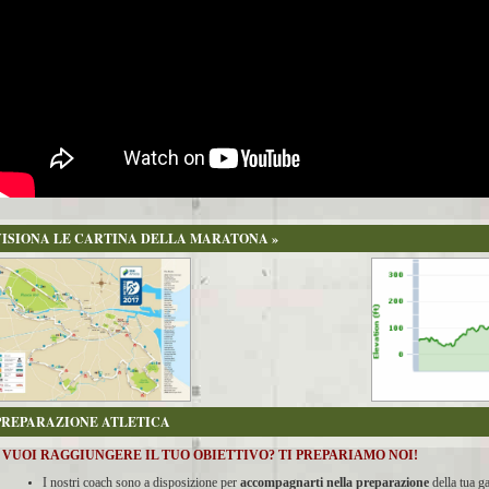
VISIONA LE CARTINA DELLA MARATONA »
PREPARAZIONE ATLETICA
VUOI RAGGIUNGERE IL TUO OBIETTIVO? TI PREPARIAMO NOI!
I nostri coach sono a disposizione per
accompagnarti nella preparazione
della tua ga