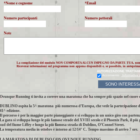
*Nome e cognome
*Email
Numero partecipanti
Numero pettorali
Note
La compilazione del modulo NON COMPORTA ALCUN IMPEGNO DA PARTE TUA, non
Riceverai informazioni sul programma non appena disponibili e, se possibile, in anteprima r
AUTORIZZAZIONE TRATTAM
Acconsento
Informativa s
SONO INTERESS
Ovunque Running ti invita a correre una maratona che ha sempre più spazio nel cuore de
DUBLINO ospita la 5^ maratona più numerosa d’Europa, che vede la partecipazione di 20.
41^ edizione.
Il percorso è per la maggior parte pianeggiante e si sviluppa in un unico giro con partenza
La gara si sviluppa lungo le più famose strade del XVIII secolo e il Phoenix Park, il più
sud del fiume Liffey e lungo la più famosa strada di Dublino, O’Connel Street.
La temperatura media in ottobre è intorno ai 12/14° C. Tempo massimo di arrivo 7 ore.
LA MARATONA DI DUBLINO CON OVUNQUE RUNNING