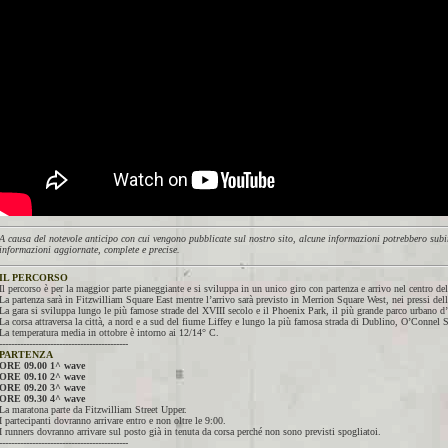
A causa del notevole anticipo con cui vengono pubblicate sul nostro sito, alcune informazioni potrebbero subir
informazioni aggiornate, complete e precise.
IL PERCORSO
Il percorso è per la maggior parte pianeggiante e si sviluppa in un unico giro con partenza e arrivo nel centro dell
La partenza sarà in Fitzwilliam Square East mentre l’arrivo sarà previsto in Merrion Square West, nei pressi dell
La gara si sviluppa lungo le più famose strade del XVIII secolo e il Phoenix Park, il più grande parco urbano d
La corsa attraversa la città, a nord e a sud del fiume Liffey e lungo la più famosa strada di Dublino, O’Connel S
La temperatura media in ottobre è intorno ai 12/14° C.
-------------------------------------------
PARTENZA
ORE 09.00 1^ wave
ORE 09.10 2^ wave
ORE 09.20 3^ wave
ORE 09.30 4^ wave
La maratona parte da Fitzwilliam Street Upper.
I partecipanti dovranno arrivare entro e non oltre le 9:00.
I runners dovranno arrivare sul posto già in tenuta da corsa perché non sono previsti spogliatoi.
-------------------------------------------