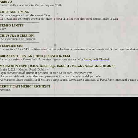
ARRIVO
L’arrivo della maratona è in Merrion Square North.
-------------------------------------------
CHIPS AND TIMING
La corsa è segnata in miglia e ogni 5Km.
La rilevazione del tempo avverrà all’inizio, a metà, alla fine e in altri punti situati lungo la gara.
-------------------------------------------
TEMPO LIMITE
7 ore
-------------------------------------------
CHIUSURA ISCRIZIONI
Ad esaurimento dei pettorali
-------------------------------------------
TEMPERATURE
Si corre tra i 12 e i 14°C solitamente con una dolce brezza proveniente dalla corrente del Golfo. Sono condizioni
-------------------------------------------
BREAKFAST RUN | 5K | 30min | SABATO h. 10.14
Partenza e arrivo a Croke Park. Al temine rievocazione storica della
Battaglia di Clontarf
-------------------------------------------
MARATHON EXPO | R.D.S. Ballsbridge, Dublin 4 - Venerdì e Sabato dalle 10 alle 18
In the R.D.S., Merrion Road, Dublin 4.
Ogni corridore dovrà ritirare il pettorale, il chip ed un eccellente pacco gara.
Documenti richiesti: carta identità o passaporto + lettera di conferma del pettorale.
Al Marathon Expo possibilità di visitare l’esposizione, partecipare a seminari, al Pasta Party, massaggi e tanto a
-------------------------------------------
CERTIFICATI MEDICI RICHIESTI
Nessuno.