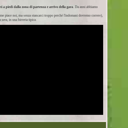
i a piedi dalla zona di partenza e arrivo della gara
. Da anni abbiamo
ome piace noi, ma senza stancarci troppo perchè l'indomani dovremo correre),
sera, in una birreria tipica.