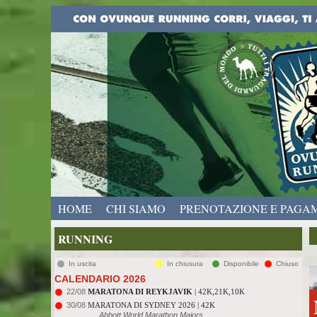
HOME
CHI SIAMO
PRENOTAZIONE E PAGA
RUNNING
In uscita
In chiusura
Disponibile
Chiuso
CALENDARIO 2026
22/08
MARATONA DI REYKJAVIK
| 42K,21K,10K
30/08
MARATONA DI SYDNEY 2026 | 42K
Abbott World Marathon Majors