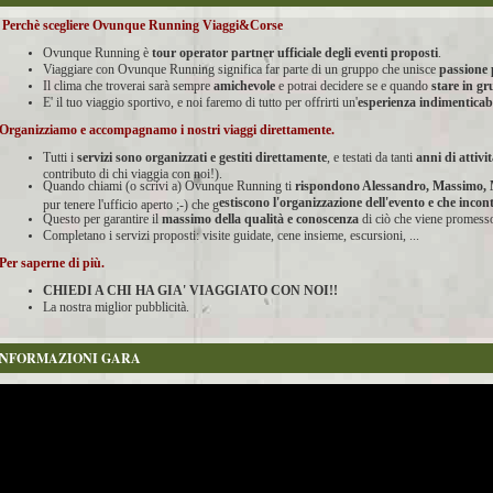
Perchè scegliere Ovunque Running Viaggi&Corse
Ovunque Running è
tour operator partner ufficiale degli eventi proposti
.
Viaggiare con Ovunque Running significa far parte di un gruppo che unisce
passione 
Il clima che troverai sarà sempre
amichevole
e potrai decidere se e quando
stare in g
E' il tuo viaggio sportivo, e noi faremo di tutto per offrirti un'
esperienza indimenticab
Organizziamo e accompagnamo i nostri viaggi direttamente.
Tutti i
servizi sono organizzati e gestiti direttamente
, e testati da tanti
anni di attivi
contributo di chi viaggia con noi!).
Quando chiami (o scrivi a) Ovunque Running ti
rispondono Alessandro, Massimo, 
estiscono l'organizzazione dell'evento
e che incont
pur tenere l'ufficio aperto ;-) che g
Questo per garantire il
massimo della qualità e conoscenza
di ciò che viene promesso
Completano i servizi proposti: visite guidate, cene insieme, escursioni, ...
Per saperne di più.
CHIEDI A CHI HA GIA' VIAGGIATO CON NOI!!
La nostra miglior pubblicità.
INFORMAZIONI GARA