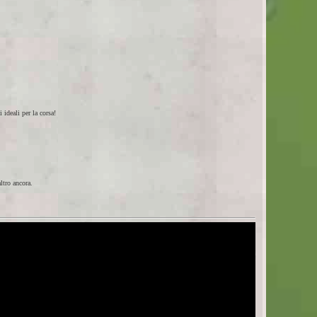
 ideali per la corsa!
ltro ancora.