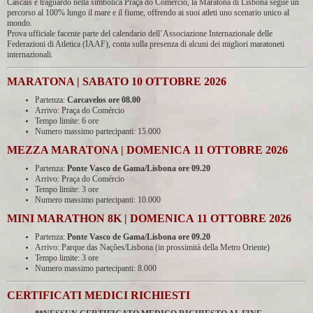
Cascais e traguardo nella simbolica Praça do Comércio, la Maratona di Lisbona segue un
percorso al 100% lungo il mare e il fiume, offrendo ai suoi atleti uno scenario unico al
mondo.
Prova ufficiale facente parte del calendario dell’Associazione Internazionale delle
Federazioni di Atletica (IAAF), conta sulla presenza di alcuni dei migliori maratoneti
internazionali.
MARATONA | SABATO 10 OTTOBRE 2026
Partenza:
Carcavelos ore 08.00
Arrivo: Praça do Comércio
Tempo limite: 6 ore
Numero massimo partecipanti: 15.000
MEZZA MARATONA | DOMENICA
11 OTTOBRE 2026
Partenza:
Ponte Vasco de Gama/Lisbona ore 09.20
Arrivo: Praça do Comércio
Tempo limite: 3 ore
Numero massimo partecipanti: 10.000
MINI MARATHON 8K | DOMENICA
11 OTTOBRE 2026
Partenza:
Ponte Vasco de Gama/Lisbona ore 09.20
Arrivo: Parque das Nações/Lisbona (in prossimità della Metro Oriente)
Tempo limite: 3 ore
Numero massimo partecipanti: 8.000
CERTIFICATI MEDICI RICHIESTI