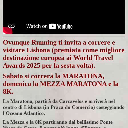
Ovunque Running ti invita a correre e
visitare Lisbona (premiata come migliore
destinazione europea ai World Travel
Awards 2025 per la sesta volta).
Sabato si correrà la MARATONA,
domenica la MEZZA MARATONA e la
8K.
La Maratona, partirà da Carcavelos e arriverà nel
centro di Lisbona (in Praca do Comercio) costeggiando
l'Oceano Atlantico.
La Mezza e la 8K partiranno dal bellissimo Ponte