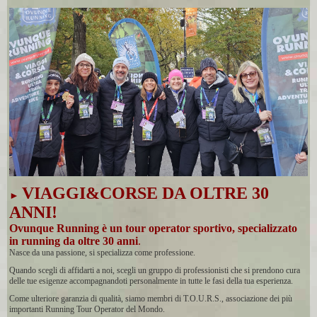
VIAGGI&CORSE DA OLTRE 30
►
ANNI!
Ovunque Running è un tour operator sportivo, specializzato
in running da oltre 30 anni
.
Nasce da una passione, si specializza come professione.
Quando scegli di affidarti a noi, scegli un gruppo di professionisti che si prendono cura
delle tue esigenze accompagnandoti personalmente in tutte le fasi della tua esperienza.
Come ulteriore garanzia di qualità, siamo membri di T.O.U.R.S., associazione dei più
importanti Running Tour Operator del Mondo.