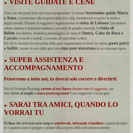
VISITE GUIDATE E CENE
►
bravissime guide Marta
Sono uno dei punti forte del nostro programma! Le nostre
e Anna
ci porteranno alla scoperta della loro città, facendocene scoprire la storia e
visita di Lisbona
angoli insoliti. Durante il soggiorno organizzeremo la
(facoltativa:
visita di
sabato mattina o domenica mattina, a seconda di quando correrai), la
Belém
Sintra, Cabo de Roca e
(facoltativa, domenica pomeriggio), la visita di
Cascais
(venerdì o lunedì, a seconda del paccehtto scelto).
pasta party
Per chi lo desidera la sera prima delle gare organizziamo in hotel un ottimo
a buffet
cena post maratona
, mentre la sera delle gare una
in un ristorante tipico.
SUPER ASSISTENZA E
►
ACCOMPAGNAMENTO
Penseremo a tutto noi, tu dovrai solo correre e divertirti!
Noi di Ovunque Running
saremo al tuo fianco
durante tutto il soggiorno
, per
farti
vivere al meglio e
senza preoccupazioni
il tuo soggiorno e la tua gara.
SARAI TRA AMICI, QUANDO LO
►
VORRAI TU
Il clima che troverai sarà sempre
amichevole, informale e familiare
e potrai decidere
se e quando stare in gruppo o andare alla scoperta della città autonomamente.