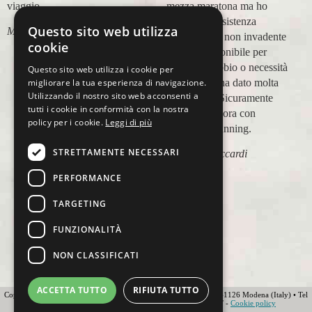
viaggio.
mezza maratona ma ho
trovato un'assistenza
Questo sito web utilizza
Marco Canigi
impeccabile, non invadente
cookie
e molto disponibile per
qualsiasi dubbio o necessità
Questo sito web utilizza i cookie per
e questo mi ha dato molta
migliorare la tua esperienza di navigazione.
Utilizzando il nostro sito web acconsenti a
tranquillità. Sicuramente
tutti i cookie in conformità con la nostra
viaggerò ancora con
policy per i cookie.
Leggi di più
Ovunque Running.
STRETTAMENTE NECESSARI
Elisabetta Accardi
PERFORMANCE
TARGETING
FUNZIONALITÀ
NON CLASSIFICATI
ACCETTA TUTTO
RIFIUTA TUTTO
Copyright 2012 Ovunque Running s.r.l • Strada delle Fornaci 20 • 41126 Modena (Italy) • Tel
+39 059 219566 • T.O.U.R.S MEMBER • IATA • FIAVET -
Cookie policy
Globe - Web Agency Modena