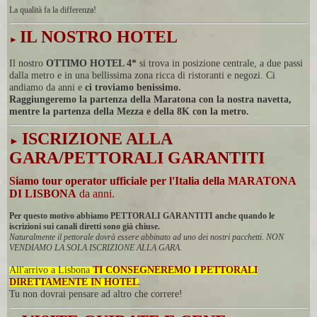
La qualità fa la differenza!
IL NOSTRO HOTEL
►
Il nostro
OTTIMO HOTEL 4*
si trova in posizione centrale, a due passi
dalla metro e in una bellissima zona ricca di ristoranti e negozi. Ci
andiamo da anni e
ci troviamo benissimo.
Raggiungeremo la partenza della Maratona con la nostra navetta,
mentre la partenza della Mezza e della 8K con la metro.
ISCRIZIONE ALLA
►
GARA/PETTORALI GARANTITI
Siamo tour operator ufficiale per l'Italia della MARATONA
DI LISBONA
da anni.
Per questo motivo abbiamo PETTORALI GARANTITI anche quando le
iscrizioni sui canali diretti sono già chiuse.
Naturalmente il pettorale dovrà essere abbinato ad uno dei nostri pacchetti. NON
VENDIAMO LA SOLA ISCRIZIONE ALLA GARA.
All'arrivo a Lisbona
TI
CONSEGNEREMO I PETTORALI
DIRETTAMENTE IN HOTEL
.
Tu non dovrai pensare ad altro che correre!