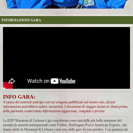
INFORMAZIONI GARA
INFO GARA:
A causa del notevole anticipo con cui vengono pubblicate sul nostro sito, alcune
informazioni potrebbero subire variazioni. I documenti di viaggio inviati ai clienti prima
della partenza conterranno informazioni aggiornate, complete e precise.
La EDP Maratona di Lisbona è già considerata come una delle più belle maratone del
mondo da autorità internazionali come Forbes, Huffington Post e American Express, che
hanno eletto la Maratona di Lisbona come una delle gare da non perdere. Con partenza da