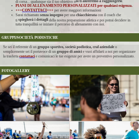
oi ti aiuteremo a raggiungerlo
di corsa... qualunque sia il tuo obiettivo n
.
PIANI DI ALLENAMENTO PERSONALIZZATI per qualsiasi esigenza.
+++
CONTATTACI
+++
per avere maggiori informazioni
Sarai richiamato
senza impegno
per una
chiacchierata
con il coach che
spiegherà i dettagli
ti
della nostra preparazione atletica e poi potrai decidere in
tutta tranquillità se iniziare il percorso di allenamento con noi.
GRUPPI/SOCIETÀ PODISTICHE
Se sei il referente di un
gruppo sportivo, società podistica, cral aziendale
o
semplicemente sei il portavoce di un
gruppo di amici
e vuoi affidarti a noi per organizzare
la trasferta
contattaci
e comunicaci le tue esigenze per avere un preventivo personalizzato.
FOTOGALLERY