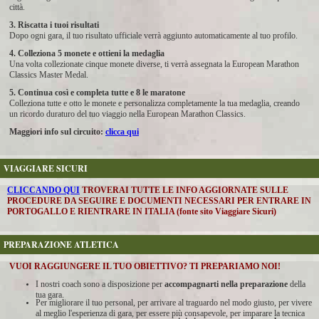
città.
3. Riscatta i tuoi risultati
Dopo ogni gara, il tuo risultato ufficiale verrà aggiunto automaticamente al tuo profilo.
4. Colleziona 5 monete e ottieni la medaglia
Una volta collezionate cinque monete diverse, ti verrà assegnata la European Marathon
Classics Master Medal.
5. Continua così e completa tutte e 8 le maratone
Colleziona tutte e otto le monete e personalizza completamente la tua medaglia, creando
un ricordo duraturo del tuo viaggio nella European Marathon Classics.
Maggiori info sul circuito:
clicca qui
VIAGGIARE SICURI
CLICCANDO QUI
TROVERAI TUTTE LE INFO AGGIORNATE SULLE
PROCEDURE DA SEGUIRE E DOCUMENTI NECESSARI PER ENTRARE IN
PORTOGALLO E RIENTRARE IN ITALIA (fonte sito Viaggiare Sicuri)
PREPARAZIONE ATLETICA
VUOI RAGGIUNGERE IL TUO OBIETTIVO? TI PREPARIAMO NOI!
I nostri coach sono a disposizione per
accompagnarti nella preparazione
della
tua gara.
Per migliorare il tuo personal, per arrivare al traguardo nel modo giusto, per vivere
al meglio l'esperienza di gara, per essere più consapevole, per imparare la tecnica