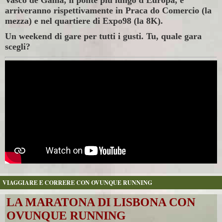
Vasco de Gama, il ponte più lungo d'Europa, e
arriveranno rispettivamente in Praca do Comercio (la
mezza) e nel quartiere di Expo98 (la 8K).
Un weekend di gare per tutti i gusti. Tu, quale gara
scegli?
VIAGGIARE E CORRERE CON OVUNQUE RUNNING
LA MARATONA DI LISBONA CON
OVUNQUE RUNNING