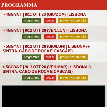
PROGRAMMA
> 4GG/3NT | 8/11 OTT 26 (GIO/DOM) | LISBONA
programma
prezzi
preventivo/prenota
> 4GG/3NT | 9/12 OTT 26 (VEN/LUN) | LISBONA
programma
prezzi
preventivo/prenota
> 5GG/4NT | 8/12 OTT 26 (GIO/LUN) | LISBONA (+
SINTRA, CABO DE ROCA E CASCAIS)
programma
prezzi
preventivo/prenota
> 5GG/4NT | 9/13 OTT 26 (VEN/MAR) | LISBONA (+
SINTRA, CABO DE ROCA E CASCAIS)
programma
prezzi
preventivo/prenota