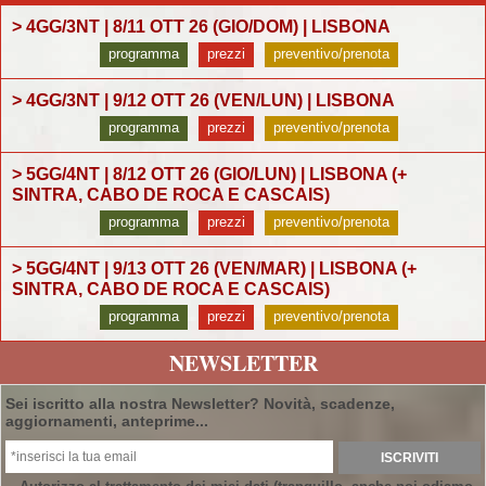
> 4GG/3NT | 8/11 OTT 26 (GIO/DOM) | LISBONA
programma
prezzi
preventivo/prenota
> 4GG/3NT | 9/12 OTT 26 (VEN/LUN) | LISBONA
programma
prezzi
preventivo/prenota
> 5GG/4NT | 8/12 OTT 26 (GIO/LUN) | LISBONA (+
SINTRA, CABO DE ROCA E CASCAIS)
programma
prezzi
preventivo/prenota
> 5GG/4NT | 9/13 OTT 26 (VEN/MAR) | LISBONA (+
SINTRA, CABO DE ROCA E CASCAIS)
programma
prezzi
preventivo/prenota
NEWSLETTER
Sei iscritto alla nostra Newsletter? Novità, scadenze,
aggiornamenti, anteprime...