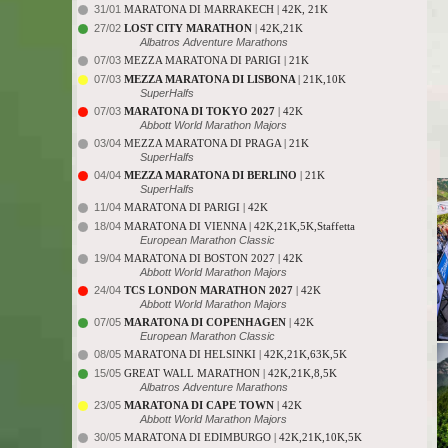
31/01
MARATONA DI MARRAKECH | 42K, 21K
27/02
LOST CITY MARATHON
| 42K,21K
Albatros Adventure Marathons
07/03
MEZZA MARATONA DI PARIGI | 21K
07/03
MEZZA MARATONA DI LISBONA
| 21K,10K
SuperHalfs
07/03
MARATONA DI TOKYO 2027
| 42K
Abbott World Marathon Majors
03/04
MEZZA MARATONA DI PRAGA | 21K
SuperHalfs
04/04
MEZZA MARATONA DI BERLINO
| 21K
SuperHalfs
11/04
MARATONA DI PARIGI | 42K
18/04
MARATONA DI VIENNA | 42K,21K,5K,Staffetta
European Marathon Classic
19/04
MARATONA DI BOSTON 2027 | 42K
Abbott World Marathon Majors
24/04
TCS LONDON MARATHON 2027
| 42K
Abbott World Marathon Majors
07/05
MARATONA DI COPENHAGEN
| 42K
European Marathon Classic
08/05
MARATONA DI HELSINKI | 42K,21K,63K,5K
15/05
GREAT WALL MARATHON | 42K,21K,8,5K
Albatros Adventure Marathons
23/05
MARATONA DI CAPE TOWN
| 42K
Abbott World Marathon Majors
30/05
MARATONA DI EDIMBURGO | 42K,21K,10K,5K