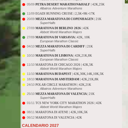
05/09
PETRA DESERT MARATHON&HALF
| 42K,25K
Albatros Adventure Marathons
11/09
EGADI RUNNING CRUISE | 2,5K+9K+17K
20/09
MEZZA MARATONA DI COPENHAGEN
| 21K
SuperHalfs
27/09
MARATONA DI BERLINO 2026
| 42K
Abbott World Marathon Majors
27/09
MARATONA DI VARSAVIA
| 42K, 10K
European Marathon Classic
04/10
MEZZA MARATONA DI CARDIFF
| 21K
SuperHalfs
10/10
MARATONA DI LISBONA
| 42K,21K,8K
European Marathon Classic
11/10
MARATONA DI CHICAGO 2026 | 42K,5K
Abbott World Marathon Majors
11/10
MARATONA BUDAPEST
| 42K,30K,14K,10K,5K
18/10
MARATONA DI AMSTERDAM
| 42K,21K,8K
24/10
POLAR CIRCLE MARATHON | 42K,21K
Albatros Adventure Marathons
25/10
MEZZA MARATONA DI VALENCIA
| 21K
SuperHalfs
01/11
TCS NEW YORK CITY MARATHON 2026 | 42K
Abbott World Marathon Majors
08/11
MARATONA DI ATENE | 42K,10K,5K
06/12
MARATONA DI VALENCIA | 42K
CALENDARIO 2027