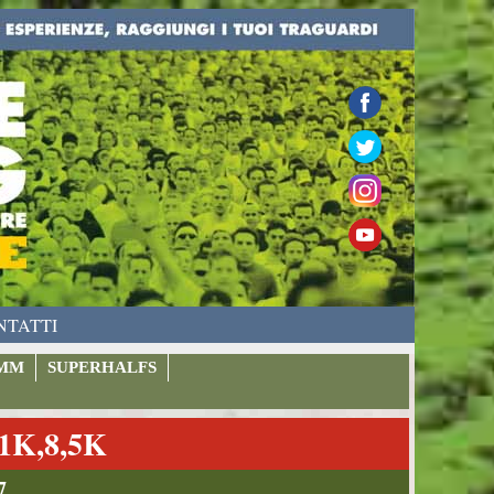
NTATTI
MM
SUPERHALFS
K,8,5K
7