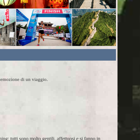
l'emozione di un viaggio.
to gentili, affettuosi e si fanno in
Organizzazione perf