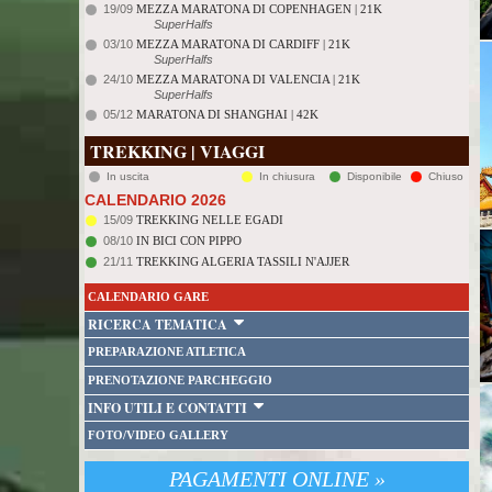
19/09
MEZZA MARATONA DI COPENHAGEN | 21K
SuperHalfs
03/10
MEZZA MARATONA DI CARDIFF | 21K
SuperHalfs
24/10
MEZZA MARATONA DI VALENCIA | 21K
SuperHalfs
05/12
MARATONA DI SHANGHAI | 42K
TREKKING | VIAGGI
In uscita
In chiusura
Disponibile
Chiuso
CALENDARIO 2026
15/09
TREKKING NELLE EGADI
08/10
IN BICI CON PIPPO
21/11
TREKKING ALGERIA TASSILI N'AJJER
CALENDARIO GARE
RICERCA TEMATICA
PREPARAZIONE ATLETICA
PRENOTAZIONE PARCHEGGIO
INFO UTILI E CONTATTI
FOTO/VIDEO GALLERY
PAGAMENTI ONLINE »