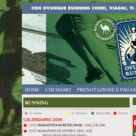
HOME
CHI SIAMO
PRENOTAZIONE E PAGA
RUNNING
In uscita
In chiusura
Disponibile
Chiuso
CALENDARIO 2026
22/08
MARATONA DI REYKJAVIK
| 42K,21K,10K
30/08
MARATONA DI SYDNEY 2026 | 42K
Abbott World Marathon Majors