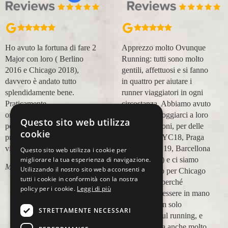
Apprezzo molto Ovunque
Organizzazione perfetta,
Running: tutti sono molto
accompagnatori super
gentili, affettuosi e si fanno
(Massimo e Anna). Prima
in quattro per aiutare i
esperienza con voi molto
runner viaggiatori in ogni
positiva! Alla prossima e
circostanza. Abbiamo avuto
grazie!
modo di appoggiarci a loro
Questo sito web utilizza
Lara Buranti
in più occasioni, per delle
cookie
maratone (NYC18, Praga
19, Valencia 19, Barcellona
Questo sito web utilizza i cookie per
migliorare la tua esperienza di navigazione.
21, NYC 22) e ci siamo
Utilizzando il nostro sito web acconsenti a
affidati a loro per Chicago
tutti i cookie in conformità con la nostra
23 (ottobre) perché
policy per i cookie.
Leggi di più
sappiamo di essere in mano
a persone non solo
STRETTAMENTE NECESSARI
competenti sul running, e
sulle città, ma anche molto