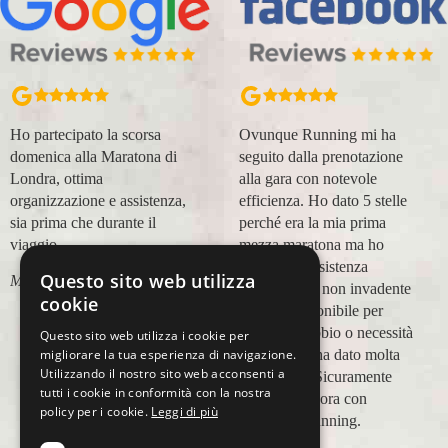
Ho partecipato la scorsa
Ovunque Running mi ha
domenica alla Maratona di
seguito dalla prenotazione
Londra, ottima
alla gara con notevole
organizzazione e assistenza,
efficienza. Ho dato 5 stelle
sia prima che durante il
perché era la mia prima
viaggio.
mezza maratona ma ho
trovato un'assistenza
Questo sito web utilizza
Marco Canigi
impeccabile, non invadente
cookie
e molto disponibile per
qualsiasi dubbio o necessità
Questo sito web utilizza i cookie per
e questo mi ha dato molta
migliorare la tua esperienza di navigazione.
Utilizzando il nostro sito web acconsenti a
tranquillità. Sicuramente
tutti i cookie in conformità con la nostra
viaggerò ancora con
policy per i cookie.
Leggi di più
Ovunque Running.