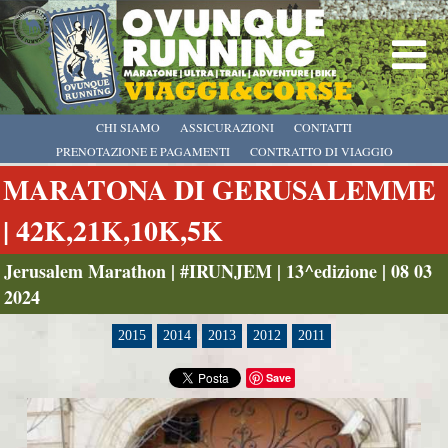
CHI SIAMO
ASSICURAZIONI
CONTATTI
PRENOTAZIONE E PAGAMENTI
CONTRATTO DI VIAGGIO
MARATONA DI GERUSALEMME
| 42K,21K,10K,5K
Jerusalem Marathon | #IRUNJEM | 13^edizione | 08 03
2024
2015
2014
2013
2012
2011
Save