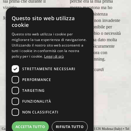
sia prima che durante il
perché era la mia prima
viaggio.
mezza maratona ma ho
trovato un'assistenza
Questo sito web utilizza
Marco Canigi
impeccabile, non invadente
cookie
e molto disponibile per
qualsiasi dubbio o necessità
Questo sito web utilizza i cookie per
e questo mi ha dato molta
migliorare la tua esperienza di navigazione.
Utilizzando il nostro sito web acconsenti a
tranquillità. Sicuramente
tutti i cookie in conformità con la nostra
viaggerò ancora con
policy per i cookie.
Leggi di più
Ovunque Running.
STRETTAMENTE NECESSARI
Elisabetta Accardi
PERFORMANCE
TARGETING
FUNZIONALITÀ
NON CLASSIFICATI
ACCETTA TUTTO
RIFIUTA TUTTO
Copyright 2012 Ovunque Running s.r.l • Strada delle Fornaci 20 • 41126 Modena (Italy) • Tel