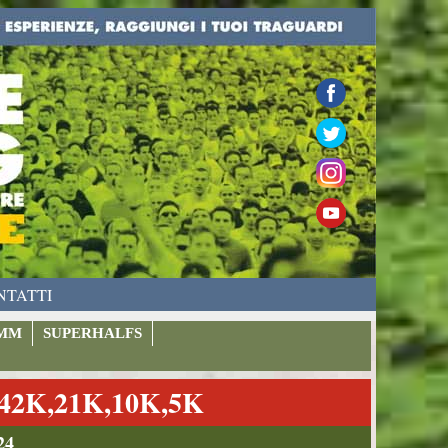
NTATTI
MM
SUPERHALFS
2K,21K,10K,5K
24