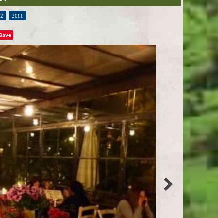
12
2011
Save