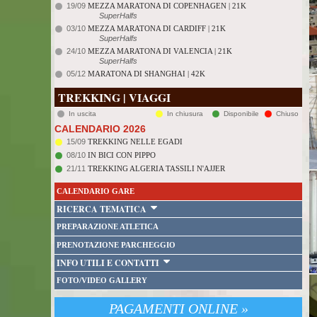
19/09
MEZZA MARATONA DI COPENHAGEN | 21K
SuperHalfs
03/10
MEZZA MARATONA DI CARDIFF | 21K
SuperHalfs
24/10
MEZZA MARATONA DI VALENCIA | 21K
SuperHalfs
05/12
MARATONA DI SHANGHAI | 42K
TREKKING | VIAGGI
In uscita
In chiusura
Disponibile
Chiuso
CALENDARIO 2026
15/09
TREKKING NELLE EGADI
08/10
IN BICI CON PIPPO
21/11
TREKKING ALGERIA TASSILI N'AJJER
CALENDARIO GARE
RICERCA TEMATICA
PREPARAZIONE ATLETICA
PRENOTAZIONE PARCHEGGIO
INFO UTILI E CONTATTI
FOTO/VIDEO GALLERY
PAGAMENTI ONLINE »