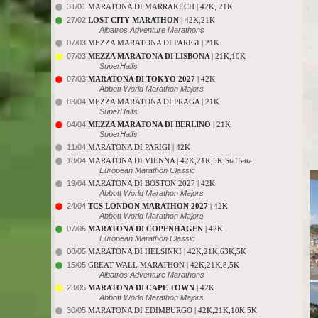
31/01
MARATONA DI MARRAKECH | 42K, 21K
27/02
LOST CITY MARATHON
| 42K,21K
Albatros Adventure Marathons
07/03
MEZZA MARATONA DI PARIGI | 21K
07/03
MEZZA MARATONA DI LISBONA
| 21K,10K
SuperHalfs
07/03
MARATONA DI TOKYO 2027
| 42K
Abbott World Marathon Majors
03/04
MEZZA MARATONA DI PRAGA | 21K
SuperHalfs
04/04
MEZZA MARATONA DI BERLINO
| 21K
SuperHalfs
11/04
MARATONA DI PARIGI | 42K
18/04
MARATONA DI VIENNA | 42K,21K,5K,Staffetta
European Marathon Classic
19/04
MARATONA DI BOSTON 2027 | 42K
Abbott World Marathon Majors
24/04
TCS LONDON MARATHON 2027
| 42K
Abbott World Marathon Majors
07/05
MARATONA DI COPENHAGEN
| 42K
European Marathon Classic
08/05
MARATONA DI HELSINKI | 42K,21K,63K,5K
15/05
GREAT WALL MARATHON | 42K,21K,8,5K
Albatros Adventure Marathons
23/05
MARATONA DI CAPE TOWN
| 42K
Abbott World Marathon Majors
30/05
MARATONA DI EDIMBURGO | 42K,21K,10K,5K