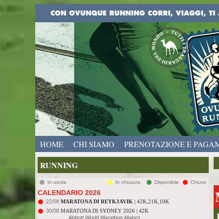
HOME
CHI SIAMO
PRENOTAZIONE E PAGA
RUNNING
In uscita
In chiusura
Disponibile
Chiuso
CALENDARIO 2026
22/08
MARATONA DI REYKJAVIK
| 42K,21K,10K
30/08
MARATONA DI SYDNEY 2026 | 42K
Abbott World Marathon Majors