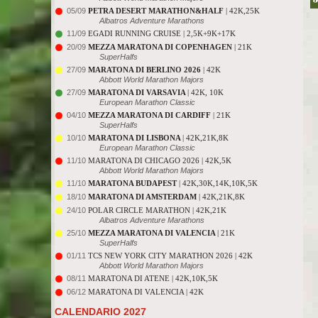
05/09
PETRA DESERT MARATHON&HALF
| 42K,25K
Albatros Adventure Marathons
11/09
EGADI RUNNING CRUISE | 2,5K+9K+17K
20/09
MEZZA MARATONA DI COPENHAGEN
| 21K
SuperHalfs
27/09
MARATONA DI BERLINO 2026
| 42K
Abbott World Marathon Majors
27/09
MARATONA DI VARSAVIA
| 42K, 10K
European Marathon Classic
04/10
MEZZA MARATONA DI CARDIFF
| 21K
SuperHalfs
10/10
MARATONA DI LISBONA
| 42K,21K,8K
European Marathon Classic
11/10
MARATONA DI CHICAGO 2026 | 42K,5K
Abbott World Marathon Majors
11/10
MARATONA BUDAPEST
| 42K,30K,14K,10K,5K
18/10
MARATONA DI AMSTERDAM
| 42K,21K,8K
24/10
POLAR CIRCLE MARATHON | 42K,21K
Albatros Adventure Marathons
25/10
MEZZA MARATONA DI VALENCIA
| 21K
SuperHalfs
01/11
TCS NEW YORK CITY MARATHON 2026 | 42K
Abbott World Marathon Majors
08/11
MARATONA DI ATENE | 42K,10K,5K
06/12
MARATONA DI VALENCIA | 42K
CALENDARIO 2027