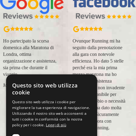
Ho partecipato la scorsa
Ovunque Running mi ha
domenica alla Maratona di
seguito dalla prenotazione
Londra, ottima
alla gara con notevole
organizzazione e assistenza,
efficienza. Ho dato 5 stelle
sia prima che durante il
perché era la mia prima
viaggio.
mezza maratona ma ho
trovato un'assistenza
Questo sito web utilizza
Marco Canigi
impeccabile, non invadente
cookie
e molto disponibile per
qualsiasi dubbio o necessità
Questo sito web utilizza i cookie per
e questo mi ha dato molta
migliorare la tua esperienza di navigazione.
Utilizzando il nostro sito web acconsenti a
tranquillità. Sicuramente
tutti i cookie in conformità con la nostra
viaggerò ancora con
policy per i cookie.
Leggi di più
Ovunque Running.