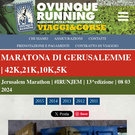
CHI SIAMO
ASSICURAZIONI
CONTATTI
PRENOTAZIONE E PAGAMENTI
CONTRATTO DI VIAGGIO
MARATONA DI GERUSALEMME
| 42K,21K,10K,5K
Jerusalem Marathon | #IRUNJEM | 13^edizione | 08 03
2024
2015
2014
2013
2012
2011
Save