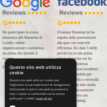
Ho partecipato la scorsa
Ovunque Running mi ha
domenica alla Maratona di
seguito dalla prenotazione
Londra, ottima
alla gara con notevole
organizzazione e assistenza,
efficienza. Ho dato 5 stelle
sia prima che durante il
perché era la mia prima
viaggio.
mezza maratona ma ho
trovato un'assistenza
Questo sito web utilizza
Marco Canigi
impeccabile, non invadente
cookie
e molto disponibile per
qualsiasi dubbio o necessità
Questo sito web utilizza i cookie per
e questo mi ha dato molta
migliorare la tua esperienza di navigazione.
Utilizzando il nostro sito web acconsenti a
tranquillità. Sicuramente
tutti i cookie in conformità con la nostra
viaggerò ancora con
policy per i cookie.
Leggi di più
Ovunque Running.