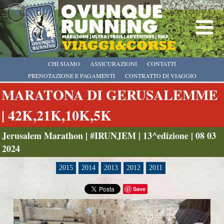
CHI SIAMO
ASSICURAZIONI
CONTATTI
PRENOTAZIONE E PAGAMENTI
CONTRATTO DI VIAGGIO
MARATONA DI GERUSALEMME
| 42K,21K,10K,5K
Jerusalem Marathon | #IRUNJEM | 13^edizione | 08 03
2024
2015
2014
2013
2012
2011
Save