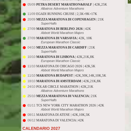
05/09
PETRA DESERT MARATHON&HALF
| 42K,25K
Albatros Adventure Marathons
11/09
EGADI RUNNING CRUISE | 2,5K+9K+17K
20/09
MEZZA MARATONA DI COPENHAGEN
| 21K
SuperHalfs
27/09
MARATONA DI BERLINO 2026
| 42K
Abbott World Marathon Majors
27/09
MARATONA DI VARSAVIA
| 42K, 10K
European Marathon Classic
04/10
MEZZA MARATONA DI CARDIFF
| 21K
SuperHalfs
10/10
MARATONA DI LISBONA
| 42K,21K,8K
European Marathon Classic
11/10
MARATONA DI CHICAGO 2026 | 42K,5K
Abbott World Marathon Majors
11/10
MARATONA BUDAPEST
| 42K,30K,14K,10K,5K
18/10
MARATONA DI AMSTERDAM
| 42K,21K,8K
24/10
POLAR CIRCLE MARATHON | 42K,21K
Albatros Adventure Marathons
25/10
MEZZA MARATONA DI VALENCIA
| 21K
SuperHalfs
01/11
TCS NEW YORK CITY MARATHON 2026 | 42K
Abbott World Marathon Majors
08/11
MARATONA DI ATENE | 42K,10K,5K
06/12
MARATONA DI VALENCIA | 42K
CALENDARIO 2027