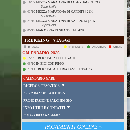
19/09
MEZZA MARATONA DI COPENHAGEN | 21K
SuperHalfs
03/10
MEZZA MARATONA DI CARDIFF | 21K
SuperHalfs
24/10
MEZZA MARATONA DI VALENCIA | 21K
SuperHalfs
05/12
MARATONA DI SHANGHAI | 42K
TREKKING | VIAGGI
In uscita
In chiusura
Disponibile
Chiuso
CALENDARIO 2026
15/09
TREKKING NELLE EGADI
08/10
IN BICI CON PIPPO
21/11
TREKKING ALGERIA TASSILI N'AJJER
CALENDARIO GARE
RICERCA TEMATICA
PREPARAZIONE ATLETICA
PRENOTAZIONE PARCHEGGIO
INFO UTILI E CONTATTI
FOTO/VIDEO GALLERY
PAGAMENTI ONLINE »