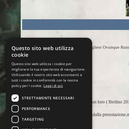
Questo sito web utilizza
Scegliere Ovunque Runnin
cookie
Questo sito web utilizza i cookie per
migliorare la tua esperienza di navigazione.
Utilizzando il nostro sito web acconsenti a
tutti i cookie in conformità con la nostra
policy per i cookie.
Leggi di più
STRETTAMENTE NECESSARI
ero è
Apprezzo molto Ovunque Running: tutti sono molto gentili
quattro per aiutare i runner viaggiatori in ogni circosta
PERFORMANCE
appoggiarci a loro in più occasioni, per delle maratone 
TARGETING
Barcellona 21, NYC 22) e ci siamo affidati a loro per Ch
sappiamo di essere in mano a persone non solo competenti 