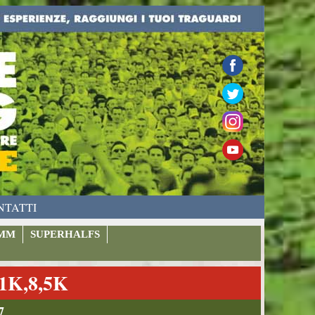
NTATTI
MM
SUPERHALFS
K,8,5K
7