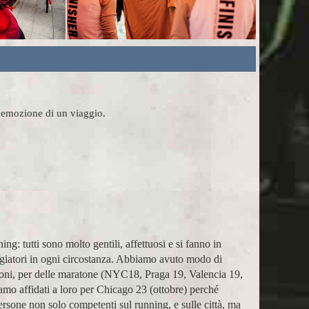
l'emozione di un viaggio.
mpagnatori super (Massimo e Anna). Prima esperienza con
Ho pa
a e grazie!
assist
Marco