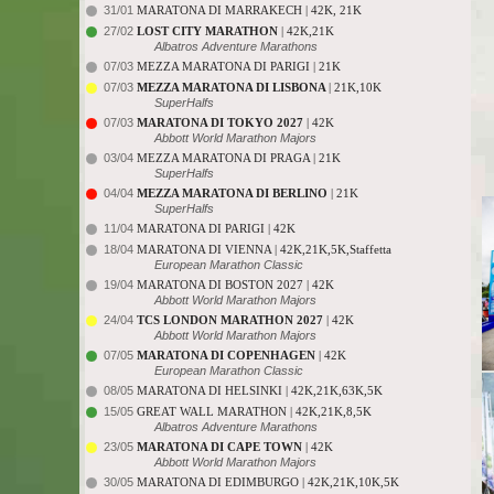
31/01
MARATONA DI MARRAKECH | 42K, 21K
27/02
LOST CITY MARATHON
| 42K,21K
Albatros Adventure Marathons
07/03
MEZZA MARATONA DI PARIGI | 21K
07/03
MEZZA MARATONA DI LISBONA
| 21K,10K
SuperHalfs
07/03
MARATONA DI TOKYO 2027
| 42K
Abbott World Marathon Majors
03/04
MEZZA MARATONA DI PRAGA | 21K
SuperHalfs
04/04
MEZZA MARATONA DI BERLINO
| 21K
SuperHalfs
11/04
MARATONA DI PARIGI | 42K
18/04
MARATONA DI VIENNA | 42K,21K,5K,Staffetta
European Marathon Classic
19/04
MARATONA DI BOSTON 2027 | 42K
Abbott World Marathon Majors
24/04
TCS LONDON MARATHON 2027
| 42K
Abbott World Marathon Majors
07/05
MARATONA DI COPENHAGEN
| 42K
European Marathon Classic
08/05
MARATONA DI HELSINKI | 42K,21K,63K,5K
15/05
GREAT WALL MARATHON | 42K,21K,8,5K
Albatros Adventure Marathons
23/05
MARATONA DI CAPE TOWN
| 42K
Abbott World Marathon Majors
30/05
MARATONA DI EDIMBURGO | 42K,21K,10K,5K