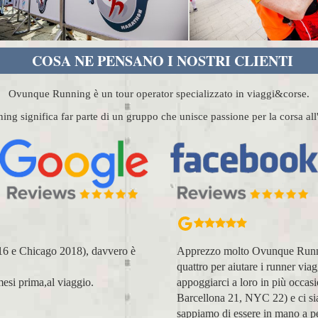
COSA NE PENSANO I NOSTRI CLIENTI
Ovunque Running è un tour operator specializzato in viaggi&corse.
g significa far parte di un gruppo che unisce passione per la corsa al
, affettuosi e si fanno in
Organizzazione perfetta, acco
nza. Abbiamo avuto modo di
voi molto positiva! Alla prossim
(NYC18, Praga 19, Valencia 19,
Lara Buranti
icago 23 (ottobre) perché
sul running, e sulle città, ma