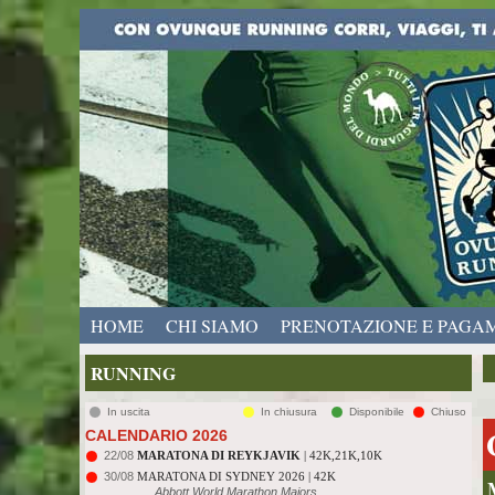
HOME
CHI SIAMO
PRENOTAZIONE E PAGA
RUNNING
In uscita
In chiusura
Disponibile
Chiuso
CALENDARIO 2026
22/08
MARATONA DI REYKJAVIK
| 42K,21K,10K
30/08
MARATONA DI SYDNEY 2026 | 42K
Abbott World Marathon Majors