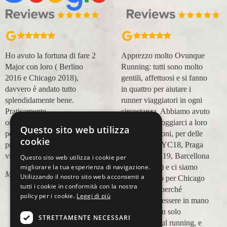
Ho avuto la fortuna di fare 2
Apprezzo molto Ovunque
Major con loro ( Berlino
Running: tutti sono molto
2016 e Chicago 2018),
gentili, affettuosi e si fanno
davvero è andato tutto
in quattro per aiutare i
splendidamente bene.
runner viaggiatori in ogni
Praticamente
circostanza. Abbiamo avuto
organizzazione
modo di appoggiarci a loro
Questo sito web utilizza
perfetta,dalla
in più occasioni, per delle
cookie
prenotazione,mesi prima,al
maratone (NYC18, Praga
viaggio.
19, Valencia 19, Barcellona
Questo sito web utilizza i cookie per
21, NYC 22) e ci siamo
migliorare la tua esperienza di navigazione.
Marco Ceseri
Utilizzando il nostro sito web acconsenti a
affidati a loro per Chicago
tutti i cookie in conformità con la nostra
23 (ottobre) perché
policy per i cookie.
Leggi di più
sappiamo di essere in mano
a persone non solo
STRETTAMENTE NECESSARI
competenti sul running, e