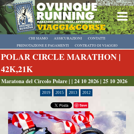
CHI SIAMO
ASSICURAZIONI
CONTATTI
PRENOTAZIONE E PAGAMENTI
CONTRATTO DI VIAGGIO
POLAR CIRCLE MARATHON |
42K,21K
Maratona del Circolo Polare | | 24 10 2026 | 25 10 2026
2019
2015
2013
2012
Save