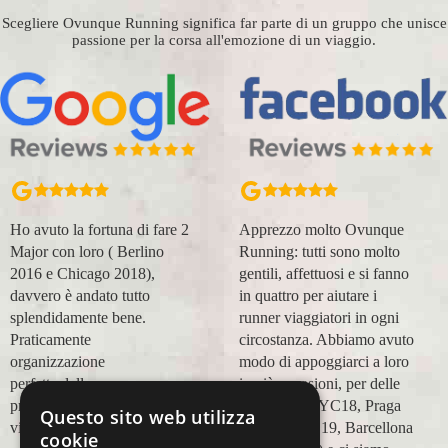
Scegliere Ovunque Running significa far parte di un gruppo che unisce
passione per la corsa all'emozione di un viaggio.
Ho avuto la fortuna di fare 2
Apprezzo molto Ovunque
Major con loro ( Berlino
Running: tutti sono molto
2016 e Chicago 2018),
gentili, affettuosi e si fanno
davvero è andato tutto
in quattro per aiutare i
splendidamente bene.
runner viaggiatori in ogni
Praticamente
circostanza. Abbiamo avuto
organizzazione
modo di appoggiarci a loro
perfetta,dalla
in più occasioni, per delle
prenotazione,mesi prima,al
maratone (NYC18, Praga
Questo sito web utilizza
viaggio.
19, Valencia 19, Barcellona
cookie