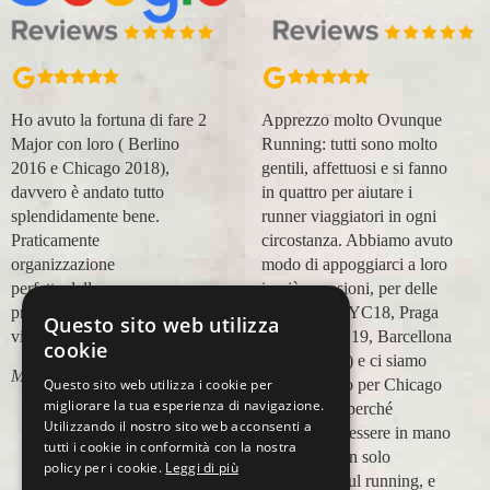
Ho avuto la fortuna di fare 2
Apprezzo molto Ovunque
Major con loro ( Berlino
Running: tutti sono molto
2016 e Chicago 2018),
gentili, affettuosi e si fanno
davvero è andato tutto
in quattro per aiutare i
splendidamente bene.
runner viaggiatori in ogni
Praticamente
circostanza. Abbiamo avuto
organizzazione
modo di appoggiarci a loro
perfetta,dalla
in più occasioni, per delle
prenotazione,mesi prima,al
maratone (NYC18, Praga
Questo sito web utilizza
viaggio.
19, Valencia 19, Barcellona
cookie
21, NYC 22) e ci siamo
Marco Ceseri
affidati a loro per Chicago
Questo sito web utilizza i cookie per
migliorare la tua esperienza di navigazione.
23 (ottobre) perché
Utilizzando il nostro sito web acconsenti a
sappiamo di essere in mano
tutti i cookie in conformità con la nostra
a persone non solo
policy per i cookie.
Leggi di più
competenti sul running, e