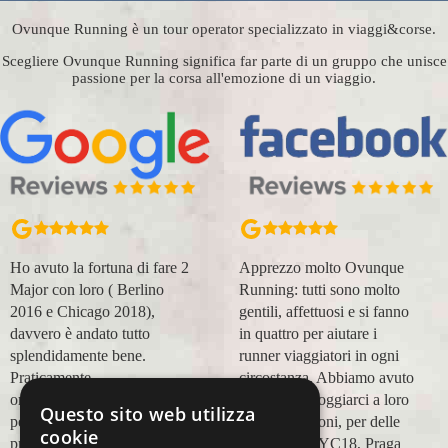
Ovunque Running è un tour operator specializzato in viaggi&corse.
Scegliere Ovunque Running significa far parte di un gruppo che unisce
passione per la corsa all'emozione di un viaggio.
Ho avuto la fortuna di fare 2
Apprezzo molto Ovunque
Major con loro ( Berlino
Running: tutti sono molto
2016 e Chicago 2018),
gentili, affettuosi e si fanno
davvero è andato tutto
in quattro per aiutare i
splendidamente bene.
runner viaggiatori in ogni
Praticamente
circostanza. Abbiamo avuto
organizzazione
modo di appoggiarci a loro
Questo sito web utilizza
perfetta,dalla
in più occasioni, per delle
cookie
prenotazione,mesi prima,al
maratone (NYC18, Praga