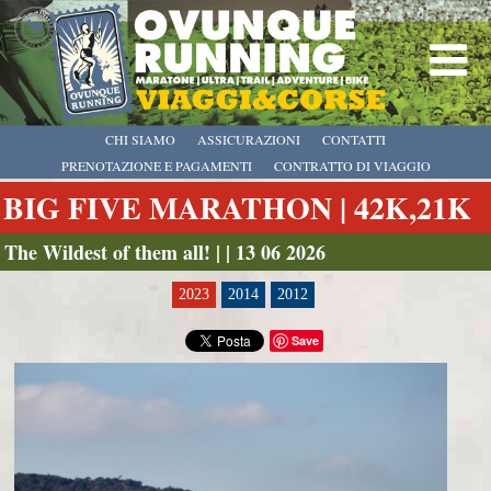
CHI SIAMO
ASSICURAZIONI
CONTATTI
PRENOTAZIONE E PAGAMENTI
CONTRATTO DI VIAGGIO
BIG FIVE MARATHON | 42K,21K
The Wildest of them all! | | 13 06 2026
2023
2014
2012
Save