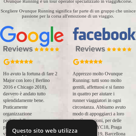
Ovunque Running è un tour operator specializzato in viaggi&corse.
Scegliere Ovunque Running significa far parte di un gruppo che unisce
passione per la corsa all'emozione di un viaggio.
Apprezzo molto Ovunque
Organizzazione perfetta,
Running: tutti sono molto
accompagnatori super
gentili, affettuosi e si fanno
(Massimo e Anna). Prima
in quattro per aiutare i
esperienza con voi molto
runner viaggiatori in ogni
positiva! Alla prossima e
circostanza. Abbiamo avuto
grazie!
modo di appoggiarci a loro
Lara Buranti
in più occasioni, per delle
maratone (NYC18, Praga
Questo sito web utilizza
19, Valencia 19, Barcellona