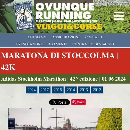
CHI SIAMO
ASSICURAZIONI
CONTATTI
PRENOTAZIONE E PAGAMENTI
CONTRATTO DI VIAGGIO
MARATONA DI STOCCOLMA |
42K
Adidas Stockholm Marathon | 42^ edizione | 01 06 2024
2024
2017
2016
2014
2013
2012
Save