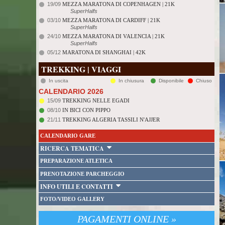
19/09
MEZZA MARATONA DI COPENHAGEN | 21K
SuperHalfs
03/10
MEZZA MARATONA DI CARDIFF | 21K
SuperHalfs
24/10
MEZZA MARATONA DI VALENCIA | 21K
SuperHalfs
05/12
MARATONA DI SHANGHAI | 42K
TREKKING | VIAGGI
In uscita
In chiusura
Disponibile
Chiuso
CALENDARIO 2026
15/09
TREKKING NELLE EGADI
08/10
IN BICI CON PIPPO
21/11
TREKKING ALGERIA TASSILI N'AJJER
CALENDARIO GARE
RICERCA TEMATICA
PREPARAZIONE ATLETICA
PRENOTAZIONE PARCHEGGIO
INFO UTILI E CONTATTI
FOTO/VIDEO GALLERY
PAGAMENTI ONLINE »