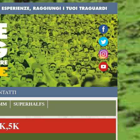
NTATTI
MM
SUPERHALFS
K,5K