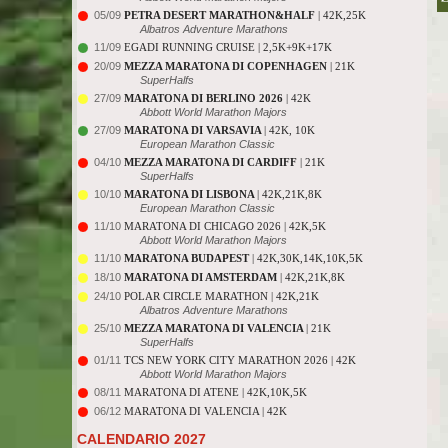
05/09
PETRA DESERT MARATHON&HALF
| 42K,25K
Albatros Adventure Marathons
11/09
EGADI RUNNING CRUISE | 2,5K+9K+17K
20/09
MEZZA MARATONA DI COPENHAGEN
| 21K
SuperHalfs
27/09
MARATONA DI BERLINO 2026
| 42K
Abbott World Marathon Majors
27/09
MARATONA DI VARSAVIA
| 42K, 10K
European Marathon Classic
04/10
MEZZA MARATONA DI CARDIFF
| 21K
SuperHalfs
10/10
MARATONA DI LISBONA
| 42K,21K,8K
European Marathon Classic
11/10
MARATONA DI CHICAGO 2026 | 42K,5K
Abbott World Marathon Majors
11/10
MARATONA BUDAPEST
| 42K,30K,14K,10K,5K
18/10
MARATONA DI AMSTERDAM
| 42K,21K,8K
24/10
POLAR CIRCLE MARATHON | 42K,21K
Albatros Adventure Marathons
25/10
MEZZA MARATONA DI VALENCIA
| 21K
SuperHalfs
01/11
TCS NEW YORK CITY MARATHON 2026 | 42K
Abbott World Marathon Majors
08/11
MARATONA DI ATENE | 42K,10K,5K
06/12
MARATONA DI VALENCIA | 42K
CALENDARIO 2027