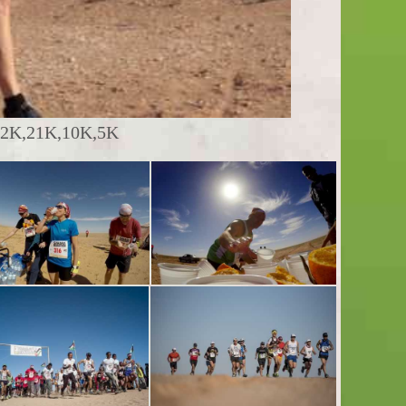
K,21K,10K,5K