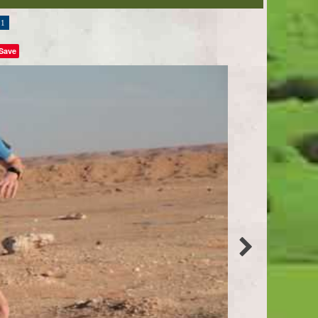
11
Save