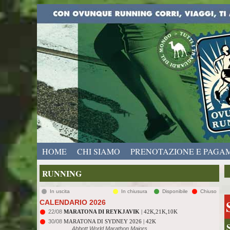
HOME
CHI SIAMO
PRENOTAZIONE E PAGA
RUNNING
In uscita
In chiusura
Disponibile
Chiuso
CALENDARIO 2026
22/08
MARATONA DI REYKJAVIK
| 42K,21K,10K
30/08
MARATONA DI SYDNEY 2026 | 42K
Abbott World Marathon Majors