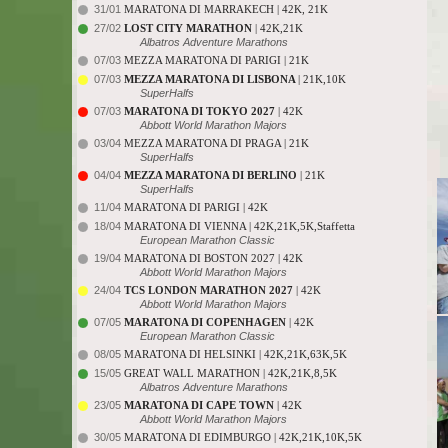
31/01
MARATONA DI MARRAKECH | 42K, 21K
27/02
LOST CITY MARATHON
| 42K,21K
Albatros Adventure Marathons
07/03
MEZZA MARATONA DI PARIGI | 21K
07/03
MEZZA MARATONA DI LISBONA
| 21K,10K
SuperHalfs
07/03
MARATONA DI TOKYO 2027
| 42K
Abbott World Marathon Majors
03/04
MEZZA MARATONA DI PRAGA | 21K
SuperHalfs
04/04
MEZZA MARATONA DI BERLINO
| 21K
SuperHalfs
11/04
MARATONA DI PARIGI | 42K
18/04
MARATONA DI VIENNA | 42K,21K,5K,Staffetta
European Marathon Classic
19/04
MARATONA DI BOSTON 2027 | 42K
Abbott World Marathon Majors
24/04
TCS LONDON MARATHON 2027
| 42K
Abbott World Marathon Majors
07/05
MARATONA DI COPENHAGEN
| 42K
European Marathon Classic
08/05
MARATONA DI HELSINKI | 42K,21K,63K,5K
15/05
GREAT WALL MARATHON | 42K,21K,8,5K
Albatros Adventure Marathons
23/05
MARATONA DI CAPE TOWN
| 42K
Abbott World Marathon Majors
30/05
MARATONA DI EDIMBURGO | 42K,21K,10K,5K