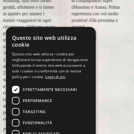
Running: tutti sono molto
accompagnatori super
gentili, affettuosi e si fanno
(Massimo e Anna). Prima
in quattro per aiutare i
esperienza con voi molto
runner viaggiatori in ogni
positiva! Alla prossima e
circostanza. Abbiamo avuto
grazie!
modo di appoggiarci a loro
Questo sito web utilizza
Lara Buranti
in più occasioni, per delle
cookie
maratone (NYC18, Praga
19, Valencia 19, Barcellona
Questo sito web utilizza i cookie per
21, NYC 22) e ci siamo
migliorare la tua esperienza di navigazione.
Utilizzando il nostro sito web acconsenti a
affidati a loro per Chicago
tutti i cookie in conformità con la nostra
23 (ottobre) perché
policy per i cookie.
Leggi di più
sappiamo di essere in mano
a persone non solo
STRETTAMENTE NECESSARI
competenti sul running, e
sulle città, ma anche molto
PERFORMANCE
attente alle necessità
TARGETING
personali. Ci sentiamo
ospiti, amici, non clienti
FUNZIONALITÀ
Paolo Pugni
NON CLASSIFICATI