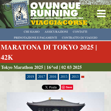
CHI SIAMO
ASSICURAZIONI
CONTATTI
PRENOTAZIONE E PAGAMENTI
CONTRATTO DI VIAGGIO
MARATONA DI TOKYO 2025 |
42K
Tokyo Marathon 2025 | 16^ed | 02 03 2025
2019
2017
2016
2015
2013
Save