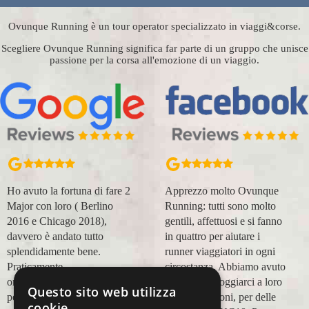
Ovunque Running è un tour operator specializzato in viaggi&corse.
Scegliere Ovunque Running significa far parte di un gruppo che unisce
passione per la corsa all'emozione di un viaggio.
Apprezzo molto Ovunque
Organizzazione perfetta,
Running: tutti sono molto
accompagnatori super
gentili, affettuosi e si fanno
(Massimo e Anna). Prima
in quattro per aiutare i
esperienza con voi molto
runner viaggiatori in ogni
positiva! Alla prossima e
circostanza. Abbiamo avuto
grazie!
modo di appoggiarci a loro
Questo sito web utilizza
Lara Buranti
in più occasioni, per delle
cookie