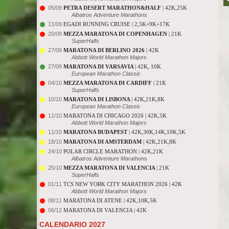
05/09
PETRA DESERT MARATHON&HALF
| 42K,25K
Albatros Adventure Marathons
11/09
EGADI RUNNING CRUISE | 2,5K+9K+17K
20/09
MEZZA MARATONA DI COPENHAGEN
| 21K
SuperHalfs
27/09
MARATONA DI BERLINO 2026
| 42K
Abbott World Marathon Majors
27/09
MARATONA DI VARSAVIA
| 42K, 10K
European Marathon Classic
04/10
MEZZA MARATONA DI CARDIFF
| 21K
SuperHalfs
10/10
MARATONA DI LISBONA
| 42K,21K,8K
European Marathon Classic
11/10
MARATONA DI CHICAGO 2026 | 42K,5K
Abbott World Marathon Majors
11/10
MARATONA BUDAPEST
| 42K,30K,14K,10K,5K
18/10
MARATONA DI AMSTERDAM
| 42K,21K,8K
24/10
POLAR CIRCLE MARATHON | 42K,21K
Albatros Adventure Marathons
25/10
MEZZA MARATONA DI VALENCIA
| 21K
SuperHalfs
01/11
TCS NEW YORK CITY MARATHON 2026 | 42K
Abbott World Marathon Majors
08/11
MARATONA DI ATENE | 42K,10K,5K
06/12
MARATONA DI VALENCIA | 42K
CALENDARIO 2027