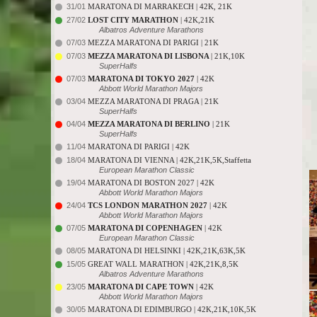
31/01
MARATONA DI MARRAKECH | 42K, 21K
27/02
LOST CITY MARATHON
| 42K,21K
Albatros Adventure Marathons
07/03
MEZZA MARATONA DI PARIGI | 21K
07/03
MEZZA MARATONA DI LISBONA
| 21K,10K
SuperHalfs
07/03
MARATONA DI TOKYO 2027
| 42K
Abbott World Marathon Majors
03/04
MEZZA MARATONA DI PRAGA | 21K
SuperHalfs
04/04
MEZZA MARATONA DI BERLINO
| 21K
SuperHalfs
11/04
MARATONA DI PARIGI | 42K
18/04
MARATONA DI VIENNA | 42K,21K,5K,Staffetta
European Marathon Classic
19/04
MARATONA DI BOSTON 2027 | 42K
Abbott World Marathon Majors
24/04
TCS LONDON MARATHON 2027
| 42K
Abbott World Marathon Majors
07/05
MARATONA DI COPENHAGEN
| 42K
European Marathon Classic
08/05
MARATONA DI HELSINKI | 42K,21K,63K,5K
15/05
GREAT WALL MARATHON | 42K,21K,8,5K
Albatros Adventure Marathons
23/05
MARATONA DI CAPE TOWN
| 42K
Abbott World Marathon Majors
30/05
MARATONA DI EDIMBURGO | 42K,21K,10K,5K