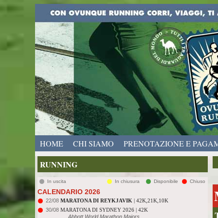
HOME
CHI SIAMO
PRENOTAZIONE E PAGA
RUNNING
In uscita
In chiusura
Disponibile
Chiuso
CALENDARIO 2026
22/08
MARATONA DI REYKJAVIK
| 42K,21K,10K
30/08
MARATONA DI SYDNEY 2026 | 42K
Abbott World Marathon Majors