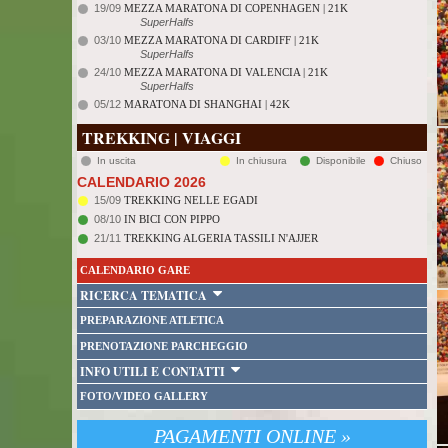
19/09
MEZZA MARATONA DI COPENHAGEN | 21K
SuperHalfs
03/10
MEZZA MARATONA DI CARDIFF | 21K
SuperHalfs
24/10
MEZZA MARATONA DI VALENCIA | 21K
SuperHalfs
05/12
MARATONA DI SHANGHAI | 42K
TREKKING | VIAGGI
In uscita
In chiusura
Disponibile
Chiuso
CALENDARIO 2026
15/09
TREKKING NELLE EGADI
08/10
IN BICI CON PIPPO
21/11
TREKKING ALGERIA TASSILI N'AJJER
CALENDARIO GARE
RICERCA TEMATICA
PREPARAZIONE ATLETICA
PRENOTAZIONE PARCHEGGIO
INFO UTILI E CONTATTI
FOTO/VIDEO GALLERY
PAGAMENTI ONLINE »