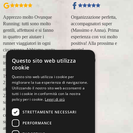
Apprezzo molto Ovunque
Organizzazione perfetta,
Running: tutti sono molto
accompagnatori super
gentili, affettuosi e si fanno
(Massimo e Anna). Prima
in quattro per aiutare i
esperienza con voi molto
runner viaggiatori in ogni
positiva! Alla prossima e
circostanza. Abbiamo avuto
grazie!
modo di appoggiarci a loro
Questo sito web utilizza
Lara Buranti
in più occasioni, per delle
cookie
maratone (NYC18, Praga
19, Valencia 19, Barcellona
Questo sito web utilizza i cookie per
migliorare la tua esperienza di navigazione.
21, NYC 22) e ci siamo
Utilizzando il nostro sito web acconsenti a
affidati a loro per Chicago
tutti i cookie in conformità con la nostra
23 (ottobre) perché
policy per i cookie.
Leggi di più
sappiamo di essere in mano
a persone non solo
STRETTAMENTE NECESSARI
competenti sul running, e
sulle città, ma anche molto
PERFORMANCE
attente alle necessità