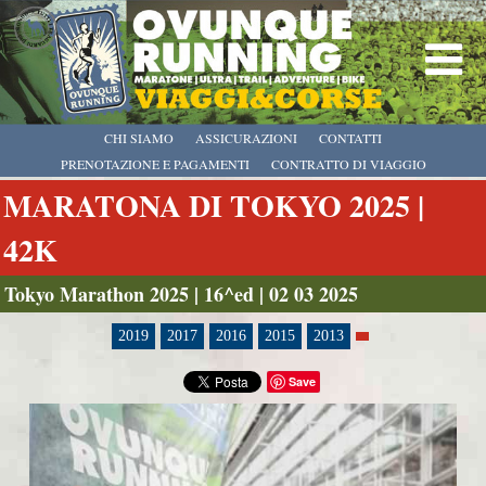
CHI SIAMO
ASSICURAZIONI
CONTATTI
PRENOTAZIONE E PAGAMENTI
CONTRATTO DI VIAGGIO
MARATONA DI TOKYO 2025 |
42K
Tokyo Marathon 2025 | 16^ed | 02 03 2025
2019
2017
2016
2015
2013
Save