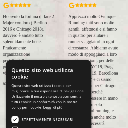
Apprezzo molto Ovunque
Organizzazione perfetta,
Running: tutti sono molto
accompagnatori super
gentili, affettuosi e si fanno
(Massimo e Anna). Prima
in quattro per aiutare i
esperienza con voi molto
runner viaggiatori in ogni
positiva! Alla prossima e
circostanza. Abbiamo avuto
grazie!
modo di appoggiarci a loro
Lara Buranti
in più occasioni, per delle
maratone (NYC18, Praga
Questo sito web utilizza
19, Valencia 19, Barcellona
cookie
21, NYC 22) e ci siamo
Questo sito web utilizza i cookie per
affidati a loro per Chicago
migliorare la tua esperienza di navigazione.
23 (ottobre) perché
Utilizzando il nostro sito web acconsenti a
sappiamo di essere in mano
tutti i cookie in conformità con la nostra
a persone non solo
policy per i cookie.
Leggi di più
competenti sul running, e
sulle città, ma anche molto
STRETTAMENTE NECESSARI
attente alle necessità