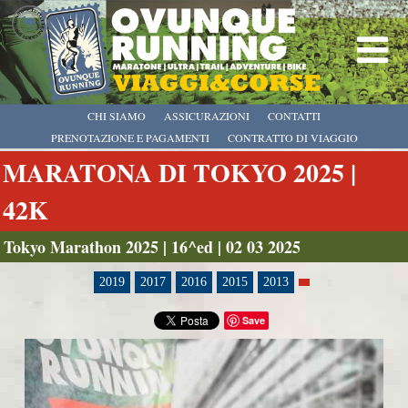
CHI SIAMO
ASSICURAZIONI
CONTATTI
PRENOTAZIONE E PAGAMENTI
CONTRATTO DI VIAGGIO
MARATONA DI TOKYO 2025 |
42K
Tokyo Marathon 2025 | 16^ed | 02 03 2025
2019
2017
2016
2015
2013
Save