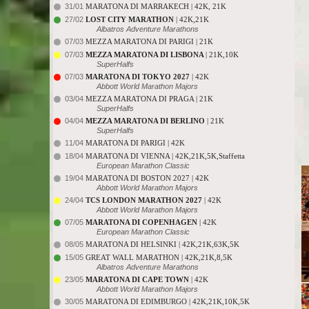
31/01
MARATONA DI MARRAKECH | 42K, 21K
27/02
LOST CITY MARATHON
| 42K,21K
Albatros Adventure Marathons
07/03
MEZZA MARATONA DI PARIGI | 21K
07/03
MEZZA MARATONA DI LISBONA
| 21K,10K
SuperHalfs
07/03
MARATONA DI TOKYO 2027
| 42K
Abbott World Marathon Majors
03/04
MEZZA MARATONA DI PRAGA | 21K
SuperHalfs
04/04
MEZZA MARATONA DI BERLINO
| 21K
SuperHalfs
11/04
MARATONA DI PARIGI | 42K
18/04
MARATONA DI VIENNA | 42K,21K,5K,Staffetta
European Marathon Classic
19/04
MARATONA DI BOSTON 2027 | 42K
Abbott World Marathon Majors
24/04
TCS LONDON MARATHON 2027
| 42K
Abbott World Marathon Majors
07/05
MARATONA DI COPENHAGEN
| 42K
European Marathon Classic
08/05
MARATONA DI HELSINKI | 42K,21K,63K,5K
15/05
GREAT WALL MARATHON | 42K,21K,8,5K
Albatros Adventure Marathons
23/05
MARATONA DI CAPE TOWN
| 42K
Abbott World Marathon Majors
30/05
MARATONA DI EDIMBURGO | 42K,21K,10K,5K