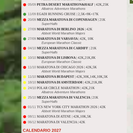
05/09
PETRA DESERT MARATHON&HALF
| 42K,25K
Albatros Adventure Marathons
11/09
EGADI RUNNING CRUISE | 2,5K+9K+17K
20/09
MEZZA MARATONA DI COPENHAGEN
| 21K
SuperHalfs
27/09
MARATONA DI BERLINO 2026
| 42K
Abbott World Marathon Majors
27/09
MARATONA DI VARSAVIA
| 42K, 10K
European Marathon Classic
04/10
MEZZA MARATONA DI CARDIFF
| 21K
SuperHalfs
10/10
MARATONA DI LISBONA
| 42K,21K,8K
European Marathon Classic
11/10
MARATONA DI CHICAGO 2026 | 42K,5K
Abbott World Marathon Majors
11/10
MARATONA BUDAPEST
| 42K,30K,14K,10K,5K
18/10
MARATONA DI AMSTERDAM
| 42K,21K,8K
24/10
POLAR CIRCLE MARATHON | 42K,21K
Albatros Adventure Marathons
25/10
MEZZA MARATONA DI VALENCIA
| 21K
SuperHalfs
01/11
TCS NEW YORK CITY MARATHON 2026 | 42K
Abbott World Marathon Majors
08/11
MARATONA DI ATENE | 42K,10K,5K
06/12
MARATONA DI VALENCIA | 42K
CALENDARIO 2027