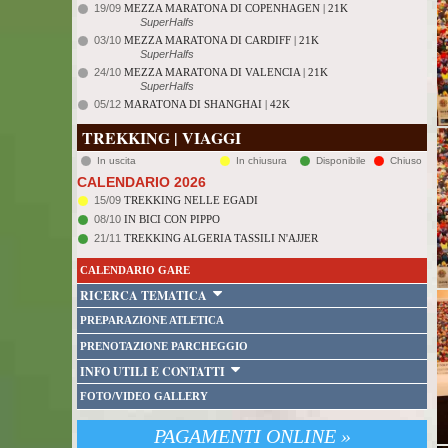
19/09
MEZZA MARATONA DI COPENHAGEN | 21K
SuperHalfs
03/10
MEZZA MARATONA DI CARDIFF | 21K
SuperHalfs
24/10
MEZZA MARATONA DI VALENCIA | 21K
SuperHalfs
05/12
MARATONA DI SHANGHAI | 42K
TREKKING | VIAGGI
In uscita
In chiusura
Disponibile
Chiuso
CALENDARIO 2026
15/09
TREKKING NELLE EGADI
08/10
IN BICI CON PIPPO
21/11
TREKKING ALGERIA TASSILI N'AJJER
CALENDARIO GARE
RICERCA TEMATICA
PREPARAZIONE ATLETICA
PRENOTAZIONE PARCHEGGIO
INFO UTILI E CONTATTI
FOTO/VIDEO GALLERY
PAGAMENTI ONLINE »