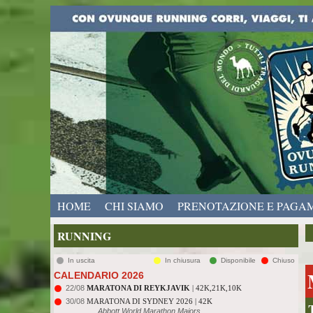
HOME
CHI SIAMO
PRENOTAZIONE E PAGA
RUNNING
In uscita
In chiusura
Disponibile
Chiuso
CALENDARIO 2026
22/08
MARATONA DI REYKJAVIK
| 42K,21K,10K
30/08
MARATONA DI SYDNEY 2026 | 42K
Abbott World Marathon Majors