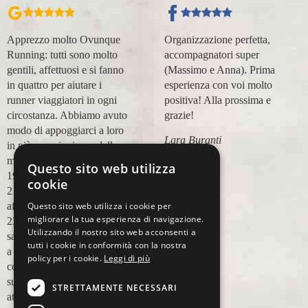
Apprezzo molto Ovunque
Organizzazione perfetta,
Running: tutti sono molto
accompagnatori super
gentili, affettuosi e si fanno
(Massimo e Anna). Prima
in quattro per aiutare i
esperienza con voi molto
runner viaggiatori in ogni
positiva! Alla prossima e
circostanza. Abbiamo avuto
grazie!
modo di appoggiarci a loro
Lara Buranti
in più occasioni, per delle
maratone (NYC18, Praga
Questo sito web utilizza
19, Valencia 19, Barcellona
cookie
21, NYC 22) e ci siamo
Questo sito web utilizza i cookie per
affidati a loro per Chicago
migliorare la tua esperienza di navigazione.
23 (ottobre) perché
Utilizzando il nostro sito web acconsenti a
sappiamo di essere in mano
tutti i cookie in conformità con la nostra
a persone non solo
policy per i cookie.
Leggi di più
competenti sul running, e
sulle città, ma anche molto
STRETTAMENTE NECESSARI
attente alle necessità