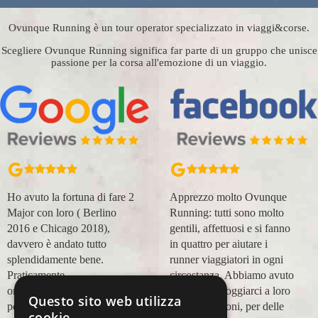
Ovunque Running è un tour operator specializzato in viaggi&corse.
Scegliere Ovunque Running significa far parte di un gruppo che unisce
passione per la corsa all'emozione di un viaggio.
Ho avuto la fortuna di fare 2
Apprezzo molto Ovunque
Major con loro ( Berlino
Running: tutti sono molto
2016 e Chicago 2018),
gentili, affettuosi e si fanno
davvero è andato tutto
in quattro per aiutare i
splendidamente bene.
runner viaggiatori in ogni
Praticamente
circostanza. Abbiamo avuto
organizzazione
modo di appoggiarci a loro
Questo sito web utilizza
perfetta,dalla
in più occasioni, per delle
cookie