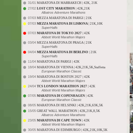
31/01
MARATONA DI MARRAKECH | 42K, 21K
27/02
LOST CITY MARATHON
| 42K,21K
Albatros Adventure Marathons
07/03
MEZZA MARATONA DI PARIGI | 21K
07/03
MEZZA MARATONA DI LISBONA
| 21K,10K
SuperHalfs
07/03
MARATONA DI TOKYO 2027
| 42K
Abbott World Marathon Majors
03/04
MEZZA MARATONA DI PRAGA | 21K
SuperHalfs
04/04
MEZZA MARATONA DI BERLINO
| 21K
SuperHalfs
11/04
MARATONA DI PARIGI | 42K
18/04
MARATONA DI VIENNA | 42K,21K,5K,Staffetta
European Marathon Classic
19/04
MARATONA DI BOSTON 2027 | 42K
Abbott World Marathon Majors
24/04
TCS LONDON MARATHON 2027
| 42K
Abbott World Marathon Majors
07/05
MARATONA DI COPENHAGEN
| 42K
European Marathon Classic
08/05
MARATONA DI HELSINKI | 42K,21K,63K,5K
15/05
GREAT WALL MARATHON | 42K,21K,8,5K
Albatros Adventure Marathons
23/05
MARATONA DI CAPE TOWN
| 42K
Abbott World Marathon Majors
30/05
MARATONA DI EDIMBURGO | 42K,21K,10K,5K