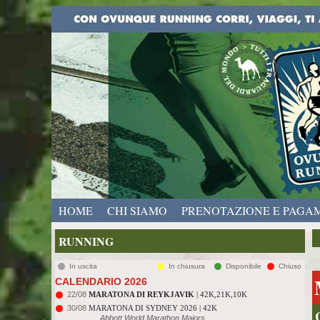
HOME
CHI SIAMO
PRENOTAZIONE E PAGA
RUNNING
In uscita
In chiusura
Disponibile
Chiuso
CALENDARIO 2026
22/08
MARATONA DI REYKJAVIK
| 42K,21K,10K
30/08
MARATONA DI SYDNEY 2026 | 42K
Abbott World Marathon Majors