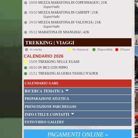
19/09
MEZZA MARATONA DI COPENHAGEN | 21K
SuperHalfs
03/10
MEZZA MARATONA DI CARDIFF | 21K
SuperHalfs
24/10
MEZZA MARATONA DI VALENCIA | 21K
SuperHalfs
05/12
MARATONA DI SHANGHAI | 42K
TREKKING | VIAGGI
In uscita
In chiusura
Disponibile
Chiuso
CALENDARIO 2026
15/09
TREKKING NELLE EGADI
08/10
IN BICI CON PIPPO
21/11
TREKKING ALGERIA TASSILI N'AJJER
CALENDARIO GARE
RICERCA TEMATICA
PREPARAZIONE ATLETICA
PRENOTAZIONE PARCHEGGIO
INFO UTILI E CONTATTI
FOTO/VIDEO GALLERY
PAGAMENTI ONLINE »