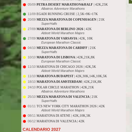
05/09
PETRA DESERT MARATHON&HALF
| 42K,25K
Albatros Adventure Marathons
11/09
EGADI RUNNING CRUISE | 2,5K+9K+17K
20/09
MEZZA MARATONA DI COPENHAGEN
| 21K
SuperHalfs
27/09
MARATONA DI BERLINO 2026
| 42K
Abbott World Marathon Majors
27/09
MARATONA DI VARSAVIA
| 42K, 10K
European Marathon Classic
04/10
MEZZA MARATONA DI CARDIFF
| 21K
SuperHalfs
10/10
MARATONA DI LISBONA
| 42K,21K,8K
European Marathon Classic
11/10
MARATONA DI CHICAGO 2026 | 42K,5K
Abbott World Marathon Majors
11/10
MARATONA BUDAPEST
| 42K,30K,14K,10K,5K
18/10
MARATONA DI AMSTERDAM
| 42K,21K,8K
24/10
POLAR CIRCLE MARATHON | 42K,21K
Albatros Adventure Marathons
25/10
MEZZA MARATONA DI VALENCIA
| 21K
SuperHalfs
01/11
TCS NEW YORK CITY MARATHON 2026 | 42K
Abbott World Marathon Majors
08/11
MARATONA DI ATENE | 42K,10K,5K
06/12
MARATONA DI VALENCIA | 42K
CALENDARIO 2027