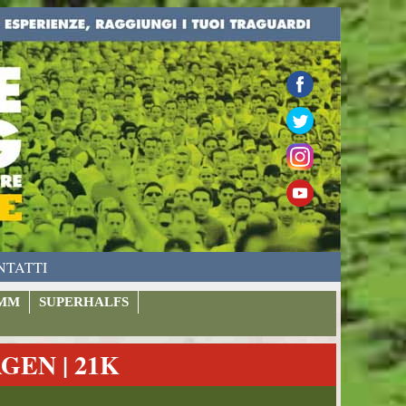
NTATTI
MM
SUPERHALFS
EN | 21K