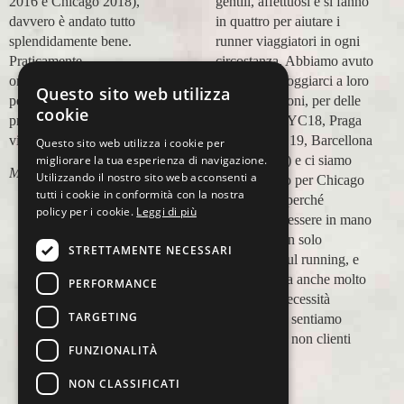
2016 e Chicago 2018),
gentili, affettuosi e si fanno
davvero è andato tutto
in quattro per aiutare i
splendidamente bene.
runner viaggiatori in ogni
Praticamente
circostanza. Abbiamo avuto
organizzazione
modo di appoggiarci a loro
Questo sito web utilizza
perfetta,dalla
in più occasioni, per delle
cookie
prenotazione,mesi prima,al
maratone (NYC18, Praga
viaggio.
19, Valencia 19, Barcellona
Questo sito web utilizza i cookie per
21, NYC 22) e ci siamo
migliorare la tua esperienza di navigazione.
Marco Ceseri
Utilizzando il nostro sito web acconsenti a
affidati a loro per Chicago
tutti i cookie in conformità con la nostra
23 (ottobre) perché
policy per i cookie.
Leggi di più
sappiamo di essere in mano
a persone non solo
STRETTAMENTE NECESSARI
competenti sul running, e
sulle città, ma anche molto
PERFORMANCE
attente alle necessità
TARGETING
personali. Ci sentiamo
ospiti, amici, non clienti
FUNZIONALITÀ
Paolo Pugni
NON CLASSIFICATI