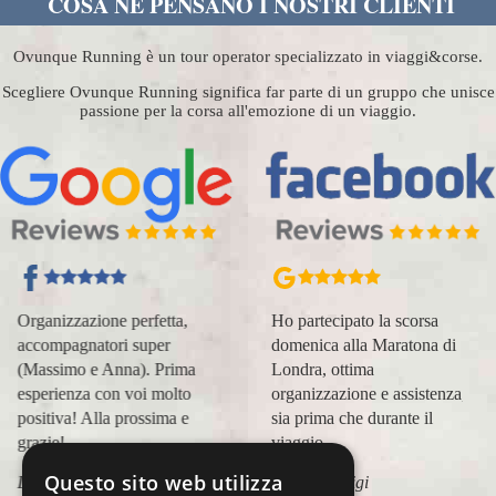
COSA NE PENSANO I NOSTRI CLIENTI
Ovunque Running è un tour operator specializzato in viaggi&corse.
Scegliere Ovunque Running significa far parte di un gruppo che unisce
passione per la corsa all'emozione di un viaggio.
Organizzazione perfetta,
Ho partecipato la scorsa
accompagnatori super
domenica alla Maratona di
(Massimo e Anna). Prima
Londra, ottima
esperienza con voi molto
organizzazione e assistenza,
positiva! Alla prossima e
sia prima che durante il
grazie!
viaggio.
Questo sito web utilizza
Lara Buranti
Marco Canigi