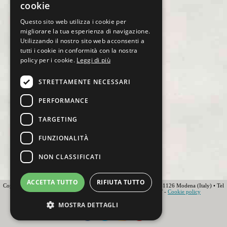
cookie
Questo sito web utilizza i cookie per
migliorare la tua esperienza di navigazione.
Utilizzando il nostro sito web acconsenti a
tutti i cookie in conformità con la nostra
policy per i cookie.
Leggi di più
STRETTAMENTE NECESSARI
PERFORMANCE
TARGETING
FUNZIONALITÀ
NON CLASSIFICATI
ACCETTA TUTTO
RIFIUTA TUTTO
Copyright 2012 Ovunque Running s.r.l • Strada delle Fornaci 20 • 41126 Modena (Italy) • Tel
+39 059 219566 • T.O.U.R.S MEMBER • IATA • FIAVET -
Cookie policy
Globe - Web Agency Modena
MOSTRA DETTAGLI