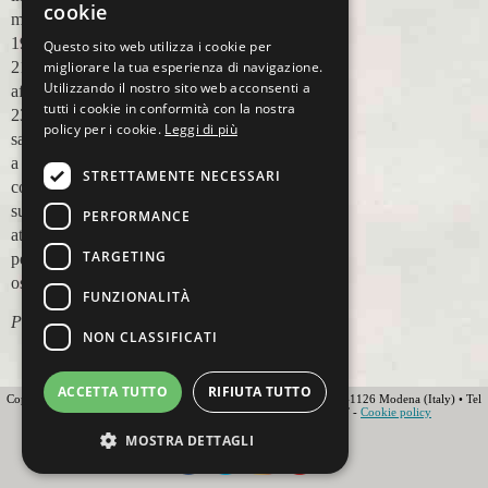
cookie
Questo sito web utilizza i cookie per
migliorare la tua esperienza di navigazione.
Utilizzando il nostro sito web acconsenti a
tutti i cookie in conformità con la nostra
policy per i cookie.
Leggi di più
STRETTAMENTE NECESSARI
PERFORMANCE
TARGETING
FUNZIONALITÀ
NON CLASSIFICATI
ACCETTA TUTTO
RIFIUTA TUTTO
Copyright 2012 Ovunque Running s.r.l • Strada delle Fornaci 20 • 41126 Modena (Italy) • Tel
+39 059 219566 • T.O.U.R.S MEMBER • IATA • FIAVET -
Cookie policy
Globe - Web Agency Modena
MOSTRA DETTAGLI