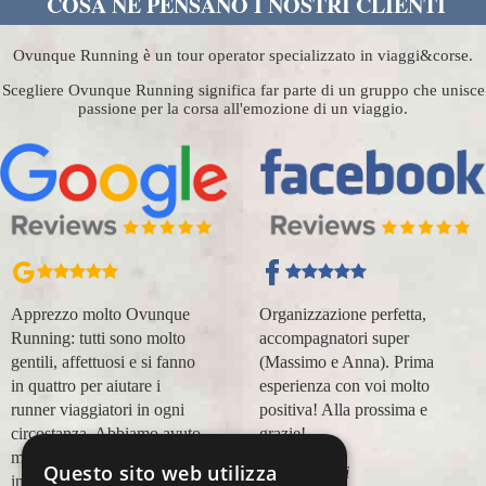
COSA NE PENSANO I NOSTRI CLIENTI
Ovunque Running è un tour operator specializzato in viaggi&corse.
Scegliere Ovunque Running significa far parte di un gruppo che unisce
passione per la corsa all'emozione di un viaggio.
Organizzazione perfetta,
Ho partecipato la scorsa
accompagnatori super
domenica alla Maratona di
(Massimo e Anna). Prima
Londra, ottima
esperienza con voi molto
organizzazione e assistenza,
positiva! Alla prossima e
sia prima che durante il
grazie!
viaggio.
Questo sito web utilizza
Lara Buranti
Marco Canigi