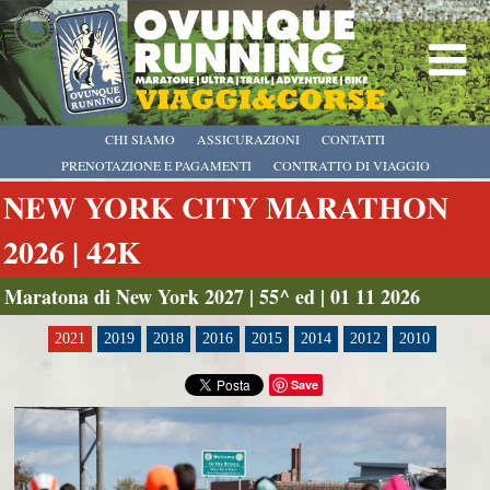
CHI SIAMO
ASSICURAZIONI
CONTATTI
PRENOTAZIONE E PAGAMENTI
CONTRATTO DI VIAGGIO
NEW YORK CITY MARATHON
2026 | 42K
Maratona di New York 2027 | 55^ ed | 01 11 2026
2021
2019
2018
2016
2015
2014
2012
2010
Save