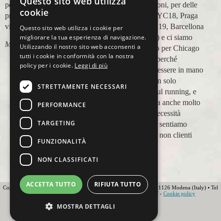
Questo sito web utilizza
perfetta,dalla
in più occasioni, per delle
cookie
prenotazione,mesi prima,al
maratone (NYC18, Praga
viaggio.
19, Valencia 19, Barcellona
Questo sito web utilizza i cookie per
21, NYC 22) e ci siamo
migliorare la tua esperienza di navigazione.
Marco Ceseri
Utilizzando il nostro sito web acconsenti a
affidati a loro per Chicago
tutti i cookie in conformità con la nostra
23 (ottobre) perché
policy per i cookie.
Leggi di più
sappiamo di essere in mano
a persone non solo
STRETTAMENTE NECESSARI
competenti sul running, e
sulle città, ma anche molto
PERFORMANCE
attente alle necessità
TARGETING
personali. Ci sentiamo
ospiti, amici, non clienti
FUNZIONALITÀ
Paolo Pugni
NON CLASSIFICATI
ACCETTA TUTTO
RIFIUTA TUTTO
Copyright 2012 Ovunque Running s.r.l • Strada delle Fornaci 20 • 41126 Modena (Italy) • Tel
+39 059 219566 • T.O.U.R.S MEMBER • IATA • FIAVET -
Cookie policy
Globe - Web Agency Modena
MOSTRA DETTAGLI