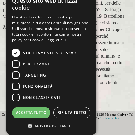
Questo sito web utilizza
perfetta,dalla
in più occasioni, per delle
cookie
prenotazione,mesi prima,al
maratone (NYC18, Praga
viaggio.
19, Valencia 19, Barcellona
Questo sito web utilizza i cookie per
21, NYC 22) e ci siamo
migliorare la tua esperienza di navigazione.
Marco Ceseri
Utilizzando il nostro sito web acconsenti a
affidati a loro per Chicago
tutti i cookie in conformità con la nostra
23 (ottobre) perché
policy per i cookie.
Leggi di più
sappiamo di essere in mano
a persone non solo
STRETTAMENTE NECESSARI
competenti sul running, e
sulle città, ma anche molto
PERFORMANCE
attente alle necessità
TARGETING
personali. Ci sentiamo
ospiti, amici, non clienti
FUNZIONALITÀ
Paolo Pugni
NON CLASSIFICATI
ACCETTA TUTTO
RIFIUTA TUTTO
Copyright 2012 Ovunque Running s.r.l • Strada delle Fornaci 20 • 41126 Modena (Italy) • Tel
+39 059 219566 • T.O.U.R.S MEMBER • IATA • FIAVET -
Cookie policy
Globe - Web Agency Modena
MOSTRA DETTAGLI