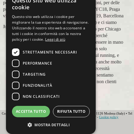
Questo sito web utilizza
perfetta,dalla
in più occasioni, per delle
cookie
prenotazione,mesi prima,al
maratone (NYC18, Praga
viaggio.
19, Valencia 19, Barcellona
Questo sito web utilizza i cookie per
21, NYC 22) e ci siamo
migliorare la tua esperienza di navigazione.
Marco Ceseri
Utilizzando il nostro sito web acconsenti a
affidati a loro per Chicago
tutti i cookie in conformità con la nostra
23 (ottobre) perché
policy per i cookie.
Leggi di più
sappiamo di essere in mano
a persone non solo
STRETTAMENTE NECESSARI
competenti sul running, e
sulle città, ma anche molto
PERFORMANCE
attente alle necessità
TARGETING
personali. Ci sentiamo
ospiti, amici, non clienti
FUNZIONALITÀ
Paolo Pugni
NON CLASSIFICATI
ACCETTA TUTTO
RIFIUTA TUTTO
Copyright 2012 Ovunque Running s.r.l • Strada delle Fornaci 20 • 41126 Modena (Italy) • Tel
+39 059 219566 • T.O.U.R.S MEMBER • IATA • FIAVET -
Cookie policy
Globe - Web Agency Modena
MOSTRA DETTAGLI