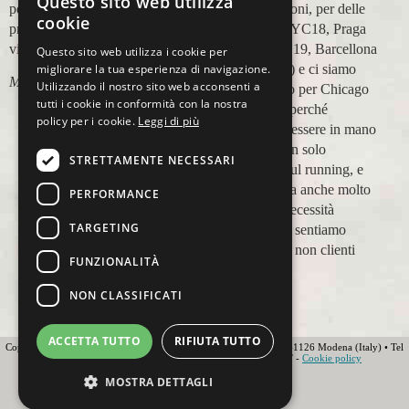
Questo sito web utilizza
perfetta,dalla
in più occasioni, per delle
cookie
prenotazione,mesi prima,al
maratone (NYC18, Praga
viaggio.
19, Valencia 19, Barcellona
Questo sito web utilizza i cookie per
21, NYC 22) e ci siamo
migliorare la tua esperienza di navigazione.
Marco Ceseri
Utilizzando il nostro sito web acconsenti a
affidati a loro per Chicago
tutti i cookie in conformità con la nostra
23 (ottobre) perché
policy per i cookie.
Leggi di più
sappiamo di essere in mano
a persone non solo
STRETTAMENTE NECESSARI
competenti sul running, e
sulle città, ma anche molto
PERFORMANCE
attente alle necessità
TARGETING
personali. Ci sentiamo
ospiti, amici, non clienti
FUNZIONALITÀ
Paolo Pugni
NON CLASSIFICATI
ACCETTA TUTTO
RIFIUTA TUTTO
Copyright 2012 Ovunque Running s.r.l • Strada delle Fornaci 20 • 41126 Modena (Italy) • Tel
+39 059 219566 • T.O.U.R.S MEMBER • IATA • FIAVET -
Cookie policy
Globe - Web Agency Modena
MOSTRA DETTAGLI