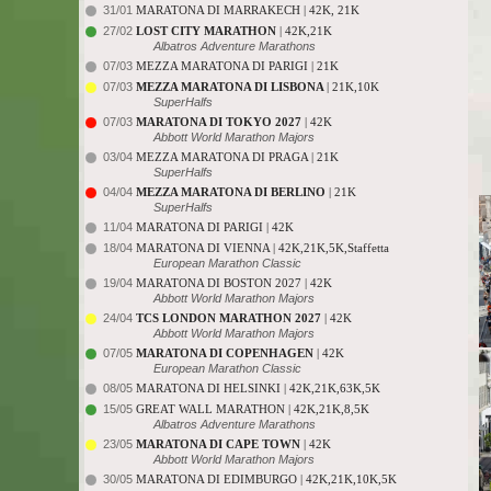
31/01
MARATONA DI MARRAKECH | 42K, 21K
27/02
LOST CITY MARATHON
| 42K,21K
Albatros Adventure Marathons
07/03
MEZZA MARATONA DI PARIGI | 21K
07/03
MEZZA MARATONA DI LISBONA
| 21K,10K
SuperHalfs
07/03
MARATONA DI TOKYO 2027
| 42K
Abbott World Marathon Majors
03/04
MEZZA MARATONA DI PRAGA | 21K
SuperHalfs
04/04
MEZZA MARATONA DI BERLINO
| 21K
SuperHalfs
11/04
MARATONA DI PARIGI | 42K
18/04
MARATONA DI VIENNA | 42K,21K,5K,Staffetta
European Marathon Classic
19/04
MARATONA DI BOSTON 2027 | 42K
Abbott World Marathon Majors
24/04
TCS LONDON MARATHON 2027
| 42K
Abbott World Marathon Majors
07/05
MARATONA DI COPENHAGEN
| 42K
European Marathon Classic
08/05
MARATONA DI HELSINKI | 42K,21K,63K,5K
15/05
GREAT WALL MARATHON | 42K,21K,8,5K
Albatros Adventure Marathons
23/05
MARATONA DI CAPE TOWN
| 42K
Abbott World Marathon Majors
30/05
MARATONA DI EDIMBURGO | 42K,21K,10K,5K