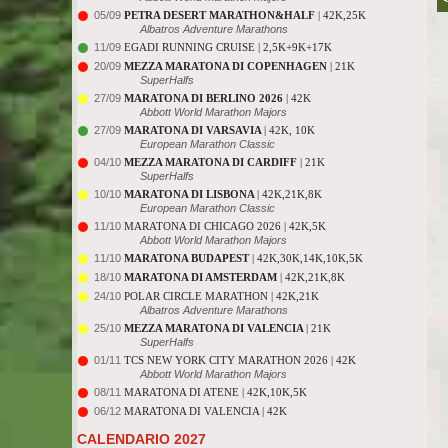
05/09
PETRA DESERT MARATHON&HALF
| 42K,25K
Albatros Adventure Marathons
11/09
EGADI RUNNING CRUISE | 2,5K+9K+17K
20/09
MEZZA MARATONA DI COPENHAGEN
| 21K
SuperHalfs
27/09
MARATONA DI BERLINO 2026
| 42K
Abbott World Marathon Majors
27/09
MARATONA DI VARSAVIA
| 42K, 10K
European Marathon Classic
04/10
MEZZA MARATONA DI CARDIFF
| 21K
SuperHalfs
10/10
MARATONA DI LISBONA
| 42K,21K,8K
European Marathon Classic
11/10
MARATONA DI CHICAGO 2026 | 42K,5K
Abbott World Marathon Majors
11/10
MARATONA BUDAPEST
| 42K,30K,14K,10K,5K
18/10
MARATONA DI AMSTERDAM
| 42K,21K,8K
24/10
POLAR CIRCLE MARATHON | 42K,21K
Albatros Adventure Marathons
25/10
MEZZA MARATONA DI VALENCIA
| 21K
SuperHalfs
01/11
TCS NEW YORK CITY MARATHON 2026 | 42K
Abbott World Marathon Majors
08/11
MARATONA DI ATENE | 42K,10K,5K
06/12
MARATONA DI VALENCIA | 42K
CALENDARIO 2027