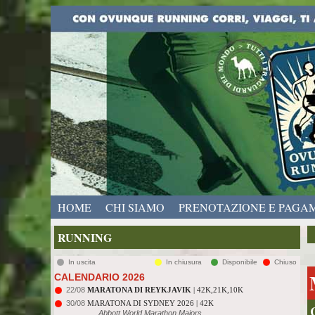
HOME
CHI SIAMO
PRENOTAZIONE E PAGA
RUNNING
In uscita
In chiusura
Disponibile
Chiuso
CALENDARIO 2026
22/08
MARATONA DI REYKJAVIK
| 42K,21K,10K
30/08
MARATONA DI SYDNEY 2026 | 42K
Abbott World Marathon Majors