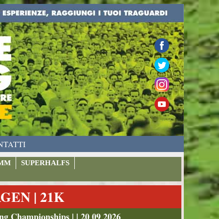
NTATTI
MM
SUPERHALFS
EN | 21K
g Championships | | 20 09 2026