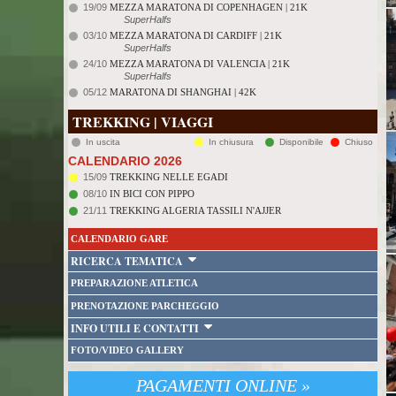
19/09
MEZZA MARATONA DI COPENHAGEN | 21K
SuperHalfs
03/10
MEZZA MARATONA DI CARDIFF | 21K
SuperHalfs
24/10
MEZZA MARATONA DI VALENCIA | 21K
SuperHalfs
05/12
MARATONA DI SHANGHAI | 42K
TREKKING | VIAGGI
In uscita
In chiusura
Disponibile
Chiuso
CALENDARIO 2026
15/09
TREKKING NELLE EGADI
08/10
IN BICI CON PIPPO
21/11
TREKKING ALGERIA TASSILI N'AJJER
CALENDARIO GARE
RICERCA TEMATICA
PREPARAZIONE ATLETICA
PRENOTAZIONE PARCHEGGIO
INFO UTILI E CONTATTI
FOTO/VIDEO GALLERY
PAGAMENTI ONLINE »