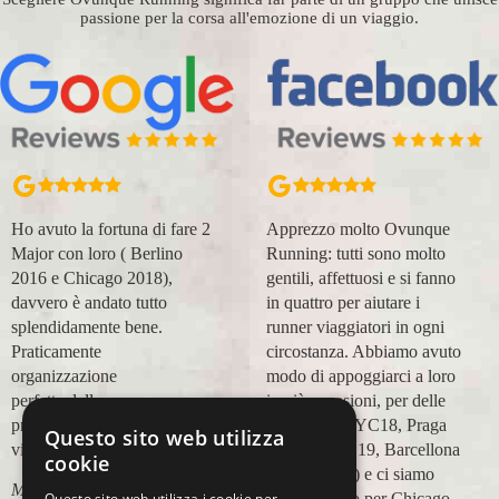
passione per la corsa all'emozione di un viaggio.
Ho avuto la fortuna di fare 2
Apprezzo molto Ovunque
Major con loro ( Berlino
Running: tutti sono molto
2016 e Chicago 2018),
gentili, affettuosi e si fanno
davvero è andato tutto
in quattro per aiutare i
splendidamente bene.
runner viaggiatori in ogni
Praticamente
circostanza. Abbiamo avuto
organizzazione
modo di appoggiarci a loro
perfetta,dalla
in più occasioni, per delle
prenotazione,mesi prima,al
maratone (NYC18, Praga
Questo sito web utilizza
viaggio.
19, Valencia 19, Barcellona
cookie
21, NYC 22) e ci siamo
Marco Ceseri
affidati a loro per Chicago
Questo sito web utilizza i cookie per