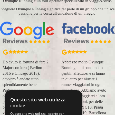
Ovunque Running è un tour operator specializzato in viaggi&corse.
Scegliere Ovunque Running significa far parte di un gruppo che unisce
passione per la corsa all'emozione di un viaggio.
Ho avuto la fortuna di fare 2
Apprezzo molto Ovunque
Major con loro ( Berlino
Running: tutti sono molto
2016 e Chicago 2018),
gentili, affettuosi e si fanno
davvero è andato tutto
in quattro per aiutare i
splendidamente bene.
runner viaggiatori in ogni
Praticamente
circostanza. Abbiamo avuto
organizzazione
modo di appoggiarci a loro
Questo sito web utilizza
perfetta,dalla
in più occasioni, per delle
cookie
prenotazione,mesi prima,al
maratone (NYC18, Praga
viaggio.
19, Valencia 19, Barcellona
Questo sito web utilizza i cookie per