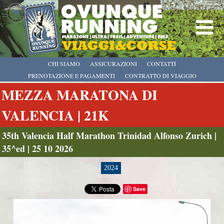
CHI SIAMO
ASSICURAZIONI
CONTATTI
PRENOTAZIONE E PAGAMENTI
CONTRATTO DI VIAGGIO
MEZZA MARATONA DI
VALENCIA | 21K
35th Valencia Half Marathon Trinidad Alfonso Zurich |
35^ed | 25 10 2026
2024
Save