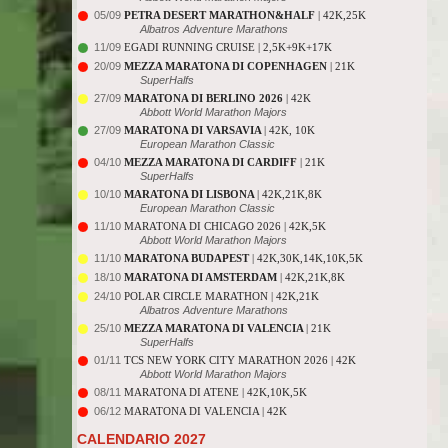
05/09
PETRA DESERT MARATHON&HALF
| 42K,25K
Albatros Adventure Marathons
11/09
EGADI RUNNING CRUISE | 2,5K+9K+17K
20/09
MEZZA MARATONA DI COPENHAGEN
| 21K
SuperHalfs
27/09
MARATONA DI BERLINO 2026
| 42K
Abbott World Marathon Majors
27/09
MARATONA DI VARSAVIA
| 42K, 10K
European Marathon Classic
04/10
MEZZA MARATONA DI CARDIFF
| 21K
SuperHalfs
10/10
MARATONA DI LISBONA
| 42K,21K,8K
European Marathon Classic
11/10
MARATONA DI CHICAGO 2026 | 42K,5K
Abbott World Marathon Majors
11/10
MARATONA BUDAPEST
| 42K,30K,14K,10K,5K
18/10
MARATONA DI AMSTERDAM
| 42K,21K,8K
24/10
POLAR CIRCLE MARATHON | 42K,21K
Albatros Adventure Marathons
25/10
MEZZA MARATONA DI VALENCIA
| 21K
SuperHalfs
01/11
TCS NEW YORK CITY MARATHON 2026 | 42K
Abbott World Marathon Majors
08/11
MARATONA DI ATENE | 42K,10K,5K
06/12
MARATONA DI VALENCIA | 42K
CALENDARIO 2027