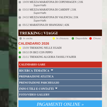
19/09
MEZZA MARATONA DI COPENHAGEN | 21K
SuperHalfs
03/10
MEZZA MARATONA DI CARDIFF | 21K
SuperHalfs
24/10
MEZZA MARATONA DI VALENCIA | 21K
SuperHalfs
05/12
MARATONA DI SHANGHAI | 42K
TREKKING | VIAGGI
In uscita
In chiusura
Disponibile
Chiuso
CALENDARIO 2026
15/09
TREKKING NELLE EGADI
08/10
IN BICI CON PIPPO
21/11
TREKKING ALGERIA TASSILI N'AJJER
CALENDARIO GARE
RICERCA TEMATICA
PREPARAZIONE ATLETICA
PRENOTAZIONE PARCHEGGIO
INFO UTILI E CONTATTI
FOTO/VIDEO GALLERY
PAGAMENTI ONLINE »