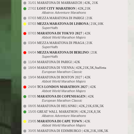
31/01
MARATONA DI MARRAKECH | 42K, 21K
27/02
LOST CITY MARATHON
| 42K,21K
Albatros Adventure Marathons
07/03
MEZZA MARATONA DI PARIGI | 21K
07/03
MEZZA MARATONA DI LISBONA
| 21K,10K
SuperHalfs
07/03
MARATONA DI TOKYO 2027
| 42K
Abbott World Marathon Majors
03/04
MEZZA MARATONA DI PRAGA | 21K
SuperHalfs
04/04
MEZZA MARATONA DI BERLINO
| 21K
SuperHalfs
11/04
MARATONA DI PARIGI | 42K
18/04
MARATONA DI VIENNA | 42K,21K,5K,Staffetta
European Marathon Classic
19/04
MARATONA DI BOSTON 2027 | 42K
Abbott World Marathon Majors
24/04
TCS LONDON MARATHON 2027
| 42K
Abbott World Marathon Majors
07/05
MARATONA DI COPENHAGEN
| 42K
European Marathon Classic
08/05
MARATONA DI HELSINKI | 42K,21K,63K,5K
15/05
GREAT WALL MARATHON | 42K,21K,8,5K
Albatros Adventure Marathons
23/05
MARATONA DI CAPE TOWN
| 42K
Abbott World Marathon Majors
30/05
MARATONA DI EDIMBURGO | 42K,21K,10K,5K