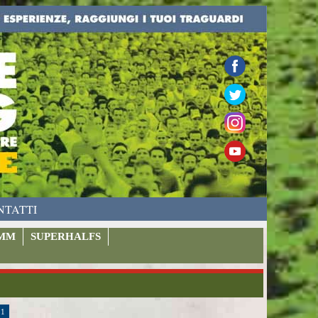
NTATTI
MM
SUPERHALFS
11