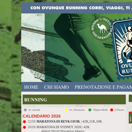
HOME
CHI SIAMO
PRENOTAZIONE E PAGA
RUNNING
In uscita
In chiusura
Disponibile
Chiuso
CALENDARIO 2026
|
22/08
MARATONA DI REYKJAVIK
| 42K,21K,10K
30/08
MARATONA DI SYDNEY 2026 | 42K
Abbott World Marathon Majors