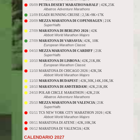
05/09
PETRA DESERT MARATHON&HALF
| 42K,25K
Albatros Adventure Marathons
11/09
EGADI RUNNING CRUISE | 2,5K+9K+17K
20/09
MEZZA MARATONA DI COPENHAGEN
| 21K
SuperHalfs
27/09
MARATONA DI BERLINO 2026
| 42K
Abbott World Marathon Majors
27/09
MARATONA DI VARSAVIA
| 42K, 10K
European Marathon Classic
04/10
MEZZA MARATONA DI CARDIFF
| 21K
SuperHalfs
10/10
MARATONA DI LISBONA
| 42K,21K,8K
European Marathon Classic
11/10
MARATONA DI CHICAGO 2026 | 42K,5K
Abbott World Marathon Majors
11/10
MARATONA BUDAPEST
| 42K,30K,14K,10K,5K
18/10
MARATONA DI AMSTERDAM
| 42K,21K,8K
24/10
POLAR CIRCLE MARATHON | 42K,21K
Albatros Adventure Marathons
25/10
MEZZA MARATONA DI VALENCIA
| 21K
SuperHalfs
01/11
TCS NEW YORK CITY MARATHON 2026 | 42K
Abbott World Marathon Majors
08/11
MARATONA DI ATENE | 42K,10K,5K
06/12
MARATONA DI VALENCIA | 42K
CALENDARIO 2027