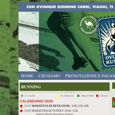
HOME
CHI SIAMO
PRENOTAZIONE E PAGA
RUNNING
In uscita
In chiusura
Disponibile
Chiuso
CALENDARIO 2026
|
22/08
MARATONA DI REYKJAVIK
| 42K,21K,10K
30/08
MARATONA DI SYDNEY 2026 | 42K
Abbott World Marathon Majors