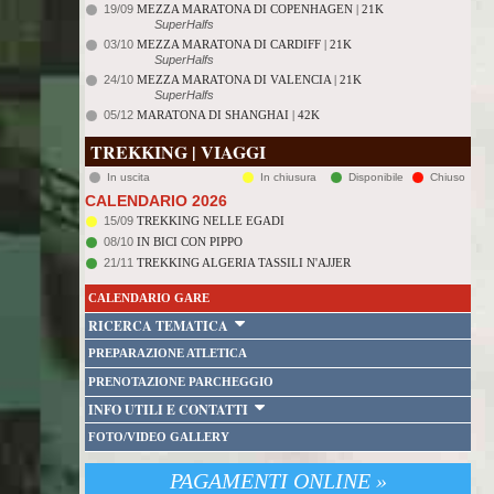
19/09
MEZZA MARATONA DI COPENHAGEN | 21K
SuperHalfs
03/10
MEZZA MARATONA DI CARDIFF | 21K
SuperHalfs
24/10
MEZZA MARATONA DI VALENCIA | 21K
SuperHalfs
05/12
MARATONA DI SHANGHAI | 42K
TREKKING | VIAGGI
In uscita
In chiusura
Disponibile
Chiuso
CALENDARIO 2026
15/09
TREKKING NELLE EGADI
08/10
IN BICI CON PIPPO
21/11
TREKKING ALGERIA TASSILI N'AJJER
CALENDARIO GARE
RICERCA TEMATICA
PREPARAZIONE ATLETICA
PRENOTAZIONE PARCHEGGIO
INFO UTILI E CONTATTI
FOTO/VIDEO GALLERY
PAGAMENTI ONLINE »