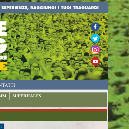
NTATTI
MM
SUPERHALFS
11