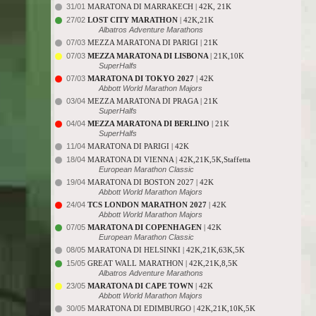
31/01
MARATONA DI MARRAKECH | 42K, 21K
27/02
LOST CITY MARATHON
| 42K,21K
Albatros Adventure Marathons
07/03
MEZZA MARATONA DI PARIGI | 21K
07/03
MEZZA MARATONA DI LISBONA
| 21K,10K
SuperHalfs
07/03
MARATONA DI TOKYO 2027
| 42K
Abbott World Marathon Majors
03/04
MEZZA MARATONA DI PRAGA | 21K
SuperHalfs
04/04
MEZZA MARATONA DI BERLINO
| 21K
SuperHalfs
11/04
MARATONA DI PARIGI | 42K
18/04
MARATONA DI VIENNA | 42K,21K,5K,Staffetta
European Marathon Classic
19/04
MARATONA DI BOSTON 2027 | 42K
Abbott World Marathon Majors
24/04
TCS LONDON MARATHON 2027
| 42K
Abbott World Marathon Majors
07/05
MARATONA DI COPENHAGEN
| 42K
European Marathon Classic
08/05
MARATONA DI HELSINKI | 42K,21K,63K,5K
15/05
GREAT WALL MARATHON | 42K,21K,8,5K
Albatros Adventure Marathons
23/05
MARATONA DI CAPE TOWN
| 42K
Abbott World Marathon Majors
30/05
MARATONA DI EDIMBURGO | 42K,21K,10K,5K