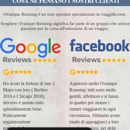
COSA NE PENSANO I NOSTRI CLIENTI
Ovunque Running è un tour operator specializzato in viaggi&corse.
Scegliere Ovunque Running significa far parte di un gruppo che unisce
passione per la corsa all'emozione di un viaggio.
Ho avuto la fortuna di fare 2
Apprezzo molto Ovunque
Major con loro ( Berlino
Running: tutti sono molto
2016 e Chicago 2018),
gentili, affettuosi e si fanno
davvero è andato tutto
in quattro per aiutare i
splendidamente bene.
runner viaggiatori in ogni
Praticamente
circostanza. Abbiamo avuto
organizzazione
modo di appoggiarci a loro
perfetta,dalla
in più occasioni, per delle