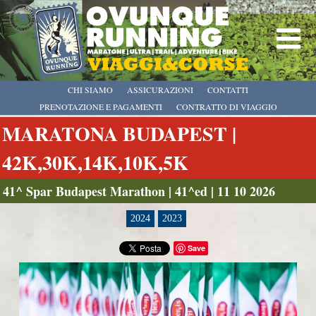
CHI SIAMO
ASSICURAZIONI
CONTATTI
PRENOTAZIONE E PAGAMENTI
CONTRATTO DI VIAGGIO
MARATONA BUDAPEST |
42K,30K,14K,10K,5K
41^ Spar Budapest Marathon | 41^ed | 11 10 2026
2024
2023
Save