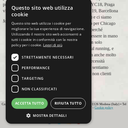
prenotazione,mesi prima,al
maratone (NYC18, Praga
Questo sito web utilizza
viaggio.
19, Valencia 19, Barcellona
cookie
21, NYC 22) e ci siamo
Marco Ceseri
affidati a loro per Chicago
Questo sito web utilizza i cookie per
migliorare la tua esperienza di navigazione.
23 (ottobre) perché
Utilizzando il nostro sito web acconsenti a
sappiamo di essere in mano
tutti i cookie in conformità con la nostra
a persone non solo
policy per i cookie.
Leggi di più
competenti sul running, e
sulle città, ma anche molto
STRETTAMENTE NECESSARI
attente alle necessità
personali. Ci sentiamo
PERFORMANCE
ospiti, amici, non clienti
TARGETING
Paolo Pugni
NON CLASSIFICATI
ACCETTA TUTTO
RIFIUTA TUTTO
Copyright 2012 Ovunque Running s.r.l • Strada delle Fornaci 20 • 41126 Modena (Italy) • Tel
+39 059 219566 • T.O.U.R.S MEMBER • IATA • FIAVET -
Cookie policy
Globe - Web Agency Modena
MOSTRA DETTAGLI